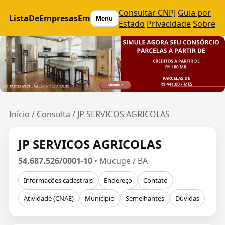
Consultar CNPJ
Guia por
ListaDeEmpresasEm
Menu
Estado
Privacidade
Sobre
Início
/
Consulta
/
JP SERVICOS AGRICOLAS
JP SERVICOS AGRICOLAS
54.687.526/0001-10
• Mucuge / BA
Informações cadastrais
Endereço
Contato
Atividade (CNAE)
Município
Semelhantes
Dúvidas