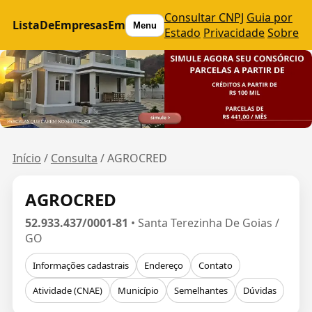
Consultar CNPJ
Guia por
ListaDeEmpresasEm
Menu
Estado
Privacidade
Sobre
Início
/
Consulta
/
AGROCRED
AGROCRED
52.933.437/0001-81
• Santa Terezinha De Goias /
GO
Informações cadastrais
Endereço
Contato
Atividade (CNAE)
Município
Semelhantes
Dúvidas