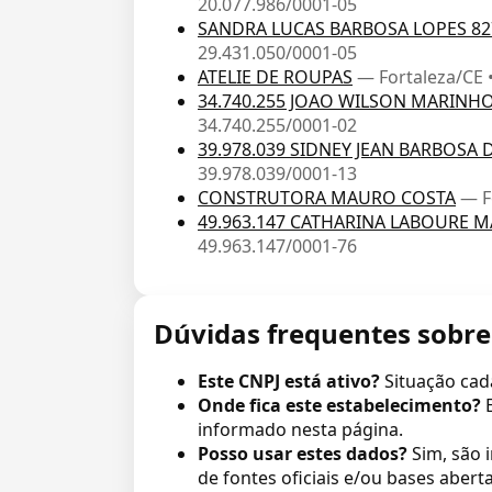
20.077.986/0001-05
SANDRA LUCAS BARBOSA LOPES 82
29.431.050/0001-05
ATELIE DE ROUPAS
— Fortaleza/CE 
34.740.255 JOAO WILSON MARINH
34.740.255/0001-02
39.978.039 SIDNEY JEAN BARBOSA 
39.978.039/0001-13
CONSTRUTORA MAURO COSTA
— F
49.963.147 CATHARINA LABOURE 
49.963.147/0001-76
Dúvidas frequentes sobre
Este CNPJ está ativo?
Situação cad
Onde fica este estabelecimento?
informado nesta página.
Posso usar estes dados?
Sim, são 
de fontes oficiais e/ou bases aberta