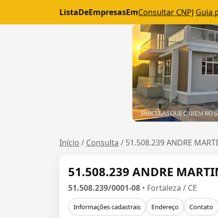
ListaDeEmpresasEm
Consultar CNPJ
Guia 
Início
/
Consulta
/
51.508.239 ANDRE MART
51.508.239 ANDRE MARTI
51.508.239/0001-08
• Fortaleza / CE
Informações cadastrais
Endereço
Contato