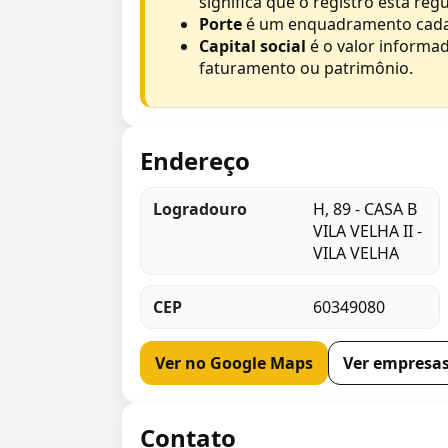
significa que o registro está re
Porte
é um enquadramento cadastr
Capital social
é o valor informa
faturamento ou patrimônio.
Endereço
Logradouro
H, 89 - CASA B
VILA VELHA II -
VILA VELHA
CEP
60349080
Ver no Google Maps
Ver empresas
Contato