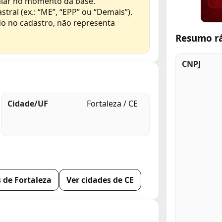
gular no momento da base.
al (ex.: “ME”, “EPP” ou “Demais”).
do no cadastro, não representa
Resumo r
CNPJ
Cidade/UF
Fortaleza / CE
 de Fortaleza
Ver cidades de CE