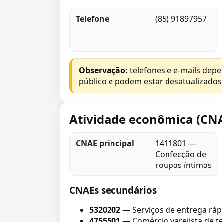
Telefone
(85) 91897957
Observação:
telefones e e-mails dep
público e podem estar desatualizados
Atividade econômica (CN
CNAE principal
1411801 —
Confecção de
roupas íntimas
CNAEs secundários
5320202
— Serviços de entrega ráp
4755501
— Comércio varejista de t