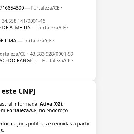
716854300
— Fortaleza/CE •
• 34.558.141/0001-46
O DE ALMEIDA
— Fortaleza/CE •
DE LIMA
— Fortaleza/CE •
ortaleza/CE • 43.583.928/0001-59
MACEDO RANGEL
— Fortaleza/CE •
 este CNPJ
astral informada:
Ativa (02)
.
Em
Fortaleza/CE
, no endereço
informações públicas e reunidas a partir
s.