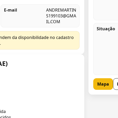
E-mail
ANDREMARTIN
S199103@GMA
IL.COM
Situação
endem da disponibilidade no cadastro
.
AE)
Mapa
ida
ecidos