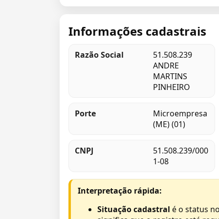
Informações cadastrais
Razão Social
51.508.239
ANDRE
MARTINS
PINHEIRO
Porte
Microempresa
(ME) (01)
CNPJ
51.508.239/000
1-08
Interpretação rápida:
Situação cadastral
é o status no