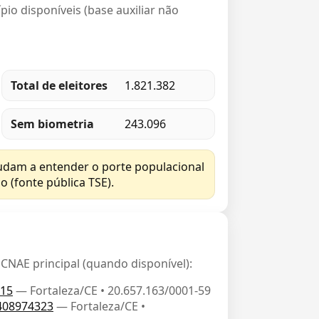
io disponíveis (base auxiliar não
Total de eleitores
1.821.382
Sem biometria
243.096
judam a entender o porte populacional
o (fonte pública TSE).
NAE principal (quando disponível):
015
— Fortaleza/CE • 20.657.163/0001-59
408974323
— Fortaleza/CE •