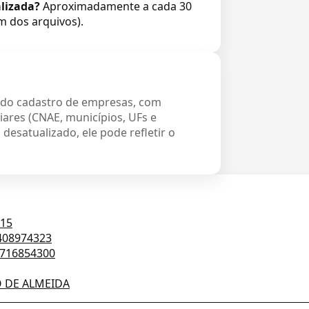
lizada?
Aproximadamente a cada 30
m dos arquivos).
 do cadastro de empresas, com
iares (CNAE, municípios, UFs e
desatualizado, ele pode refletir o
015
408974323
716854300
O DE ALMEIDA