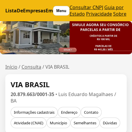
Consultar CNPJ
Guia por
ListaDeEmpresasEm
Menu
Estado
Privacidade
Sobre
Início
/
Consulta
/
VIA BRASIL
VIA BRASIL
20.879.663/0001-35
• Luis Eduardo Magalhaes /
BA
Informações cadastrais
Endereço
Contato
Atividade (CNAE)
Município
Semelhantes
Dúvidas