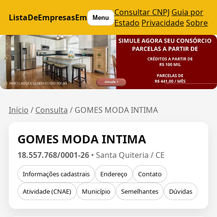
Consultar CNPJ
Guia por
ListaDeEmpresasEm
Menu
Estado
Privacidade
Sobre
Início
/
Consulta
/
GOMES MODA INTIMA
GOMES MODA INTIMA
18.557.768/0001-26
• Santa Quiteria / CE
Informações cadastrais
Endereço
Contato
Atividade (CNAE)
Município
Semelhantes
Dúvidas