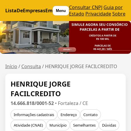
Consultar CNPJ
Guia por
ListaDeEmpresasEm
Menu
Estado
Privacidade
Sobre
Início
/
Consulta
/
HENRIQUE JORGE FACILCREDITO
HENRIQUE JORGE
FACILCREDITO
14.666.818/0001-52
• Fortaleza / CE
Informações cadastrais
Endereço
Contato
Atividade (CNAE)
Município
Semelhantes
Dúvidas