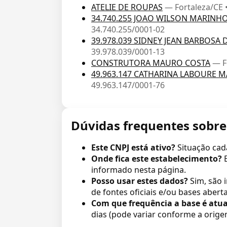
ATELIE DE ROUPAS
— Fortaleza/CE 
34.740.255 JOAO WILSON MARINH
34.740.255/0001-02
39.978.039 SIDNEY JEAN BARBOSA 
39.978.039/0001-13
CONSTRUTORA MAURO COSTA
— F
49.963.147 CATHARINA LABOURE 
49.963.147/0001-76
Dúvidas frequentes sobre
Este CNPJ está ativo?
Situação cad
Onde fica este estabelecimento?
informado nesta página.
Posso usar estes dados?
Sim, são 
de fontes oficiais e/ou bases aberta
Com que frequência a base é atua
dias (pode variar conforme a orige