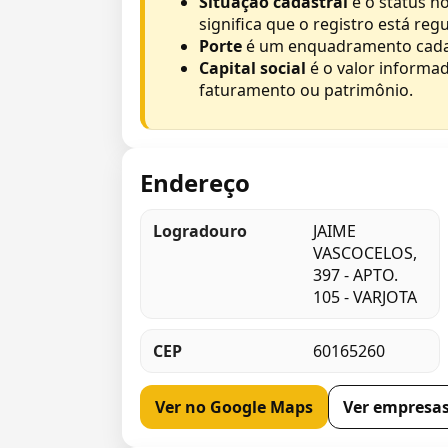
Situação cadastral
é o status no
significa que o registro está re
Porte
é um enquadramento cadastr
Capital social
é o valor informa
faturamento ou patrimônio.
Endereço
Logradouro
JAIME
VASCOCELOS,
397 - APTO.
105 - VARJOTA
CEP
60165260
Ver no Google Maps
Ver empresas