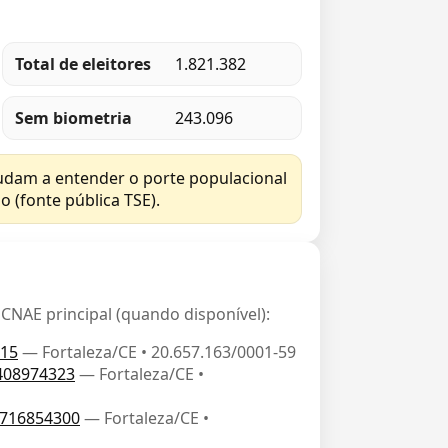
Total de eleitores
1.821.382
Sem biometria
243.096
judam a entender o porte populacional
o (fonte pública TSE).
NAE principal (quando disponível):
015
— Fortaleza/CE • 20.657.163/0001-59
408974323
— Fortaleza/CE •
716854300
— Fortaleza/CE •