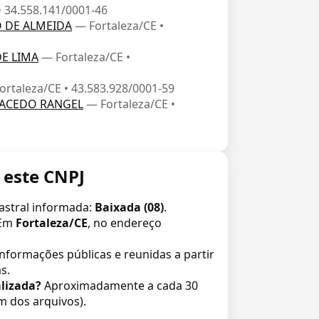
• 34.558.141/0001-46
O DE ALMEIDA
— Fortaleza/CE •
DE LIMA
— Fortaleza/CE •
ortaleza/CE • 43.583.928/0001-59
MACEDO RANGEL
— Fortaleza/CE •
 este CNPJ
astral informada:
Baixada (08)
.
Em
Fortaleza/CE
, no endereço
informações públicas e reunidas a partir
s.
lizada?
Aproximadamente a cada 30
m dos arquivos).