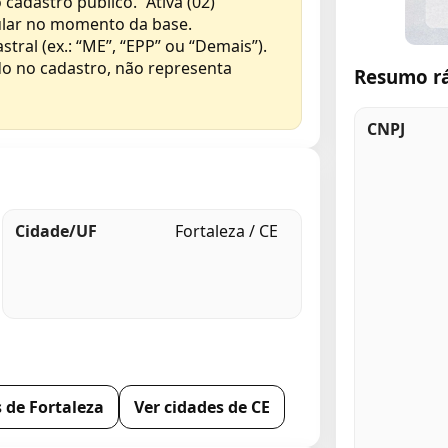
 cadastro público. “Ativa (02)”
gular no momento da base.
al (ex.: “ME”, “EPP” ou “Demais”).
do no cadastro, não representa
Resumo r
CNPJ
Cidade/UF
Fortaleza / CE
 de Fortaleza
Ver cidades de CE