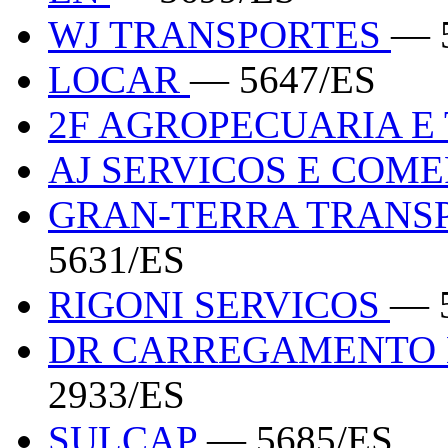
WJ TRANSPORTES
— 
LOCAR
— 5647/ES
2F AGROPECUARIA E
AJ SERVICOS E COM
GRAN-TERRA TRANSP
5631/ES
RIGONI SERVICOS
— 
DR CARREGAMENTO 
2933/ES
SULCAP
— 5685/ES