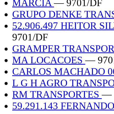
MARCIA
— 9701/DF
GRUPO DENKE TRAN
52.906.497 HEITOR S
9701/DF
GRAMPER TRANSPO
MA LOCACOES
— 970
CARLOS MACHADO 00
L G H AGRO TRANSP
RM TRANSPORTES
— 
59.291.143 FERNAN