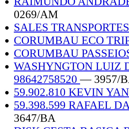
RAIMUNDO ANDRADE 
0269/AM
SALES TRANSPORTE
CORUMBAU ECO TRI
CORUMBAU PASSEIO
WASHYNGTON LUIZ D
98642758520
— 3957/
59.902.810 KEVIN Y
59.398.599 RAFAEL 
3647/BA