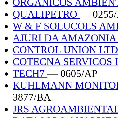
ORGANICOS AMBIEN
QUALIPETRO
— 0255
W & F SOLUCOES AM
AJURI DA AMAZONI
CONTROL UNION LT
COTECNA SERVICOS
TECH7
— 0605/AP
KUHLMANN MONITO
3877/BA
JRS AGROAMBIENTA