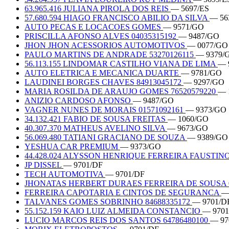
63.965.416 JULIANA PIROLA DOS REIS
— 5697/ES
57.680.594 HIAGO FRANCISCO ABILIO DA SILVA
— 56
AUTO PECAS E LOCACOES GOMES
— 9571/GO
PRISCILLA AFONSO ALVES 04035315192
— 9487/GO
JHON JHON ACESSORIOS AUTOMOTIVOS
— 0077/GO
PAULO MARTINS DE ANDRADE 53270126115
— 9379/
56.113.155 LINDOMAR CASTILHO VIANA DE LIMA
— 
AUTO ELETRICA E MECANICA DUARTE
— 9781/GO
LAUDINEI BORGES CHAVES 84913045172
— 9297/GO
MARIA ROSILDA DE ARAUJO GOMES 76520579220
— 
ANIZIO CARDOSO AFONSO
— 9487/GO
VAGNER NUNES DE MORAIS 01571092161
— 9373/GO
34.132.421 FABIO DE SOUSA FREITAS
— 1060/GO
40.307.370 MATHEUS AVELINO SILVA
— 9673/GO
56.069.480 TATIANI GRACIANO DE SOUZA
— 9389/GO
YESHUA CAR PREMIUM
— 9373/GO
44.428.024 ALYSSON HENRIQUE FERREIRA FAUSTIN
JP DISSEL
— 9701/DF
TECH AUTOMOTIVA
— 9701/DF
JHONATAS HERBERT DURAES FERREIRA DE SOUSA 0
FERREIRA CAPOTARIA E CINTOS DE SEGURANCA
—
TALVANES GOMES SOBRINHO 84688335172
— 9701/D
55.152.159 KAIO LUIZ ALMEIDA CONSTANCIO
— 9701
LUCIO MARCOS REIS DOS SANTOS 64786480100
— 97