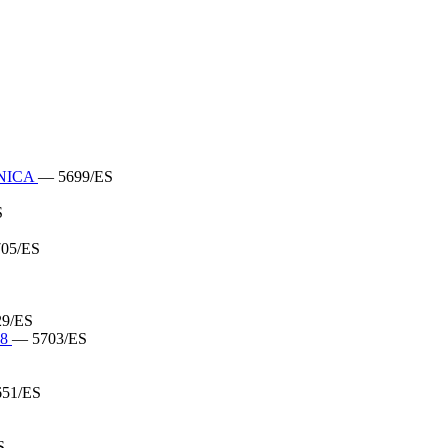
NICA
— 5699/ES
S
05/ES
9/ES
08
— 5703/ES
51/ES
S