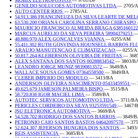
MOBIX ELETROPOSTOS
— 9701/DF
GENILDO SOLUCOES AUTOMOTIVAS LTDA
— 2705/
AUTO CENTER RIOS
— 2785/AL
54.913.386 FRANCINEUZA DA SILVA LEARTE DE ME
63.530.200 ORIANA CAROLINA SERRANO CHIRASPO
MAURICIO FRANCISCO ALMEIDA BRAGA 638516012
MARCUS AURELIO DA SILVA PEREIRA 58904379253
—
48.880.970 ALEX GONCALVES VIANNA
— 0255/AM
55.411.302 RUTH GOSVINDA HOUNSELL BARROS F
ARAUJO MANUTENCAO E CLIMATIZACAO
— 0255/
50.817.264 KLEBERSON OLIVEIRA DE FREITAS
— 368
ALEX SANTANA DOS SANTOS 00288834542
— 3803/B
LEANDRO JORGE MUNIZ 98390813572
— 3649/BA
WALLACE SOUSA GOMES 07364558500
— 3849/BA
CLEBER IMPERIO DO MODULO
— 3413/BA
ANDERSON OLIVEIRA NASCIMENTO 05433459551
— 
49.625.679 JAMESON PALMEIRA BISPO
— 3515/BA
58.720.836 IGOR MACIEL LIMA
— 3589/BA
AUTOTEC SERVICOS AUTOMOTIVO LTDA
— 3711/B
PERICLES CORDEIRO DA SILVA 93253591549
— 3467/
JSU ELETRONICA AUTOMOTIVA
— 3669/BA
54.528.702 RODRIGO DOS SANTOS BARROS
— 3849/
PETRONIO CAIO SANTOS BASTOS 04642097570
— 375
52.624.307 JEFERSON HUNGRIA DOS SANTOS
— 3493
REIS ASSISTENCIA
— 3685/BA