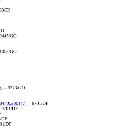
33/ES
GO
9445/GO
1058/GO
O
— 9373/GO
4405206147
— 9701/DF
 9701/DF
F
/DF
01/DF