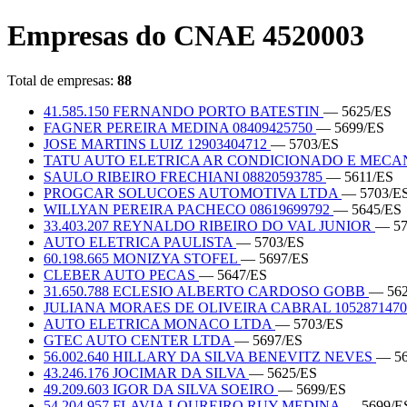
Empresas do CNAE 4520003
Total de empresas:
88
41.585.150 FERNANDO PORTO BATESTIN
— 5625/ES
FAGNER PEREIRA MEDINA 08409425750
— 5699/ES
JOSE MARTINS LUIZ 12903404712
— 5703/ES
TATU AUTO ELETRICA AR CONDICIONADO E MECA
SAULO RIBEIRO FRECHIANI 08820593785
— 5611/ES
PROGCAR SOLUCOES AUTOMOTIVA LTDA
— 5703/E
WILLYAN PEREIRA PACHECO 08619699792
— 5645/ES
33.403.207 REYNALDO RIBEIRO DO VAL JUNIOR
— 57
AUTO ELETRICA PAULISTA
— 5703/ES
60.198.665 MONIZYA STOFEL
— 5697/ES
CLEBER AUTO PECAS
— 5647/ES
31.650.788 ECLESIO ALBERTO CARDOSO GOBB
— 562
JULIANA MORAES DE OLIVEIRA CABRAL 105287147
AUTO ELETRICA MONACO LTDA
— 5703/ES
GTEC AUTO CENTER LTDA
— 5697/ES
56.002.640 HILLARY DA SILVA BENEVITZ NEVES
— 56
43.246.176 JOCIMAR DA SILVA
— 5625/ES
49.209.603 IGOR DA SILVA SOEIRO
— 5699/ES
54.204.957 FLAVIA LOUREIRO RUY MEDINA
— 5699/E