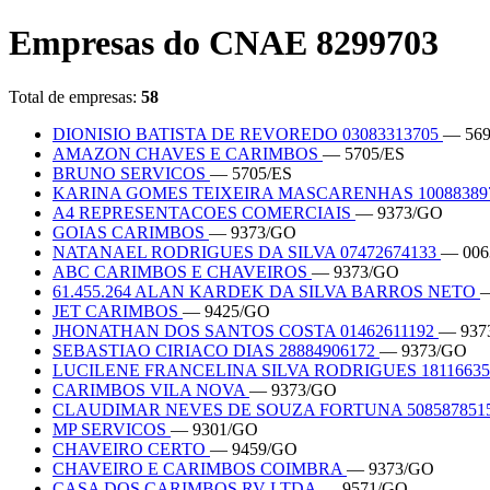
Empresas do CNAE 8299703
Total de empresas:
58
DIONISIO BATISTA DE REVOREDO 03083313705
— 569
AMAZON CHAVES E CARIMBOS
— 5705/ES
BRUNO SERVICOS
— 5705/ES
KARINA GOMES TEIXEIRA MASCARENHAS 10088389
A4 REPRESENTACOES COMERCIAIS
— 9373/GO
GOIAS CARIMBOS
— 9373/GO
NATANAEL RODRIGUES DA SILVA 07472674133
— 006
ABC CARIMBOS E CHAVEIROS
— 9373/GO
61.455.264 ALAN KARDEK DA SILVA BARROS NETO
—
JET CARIMBOS
— 9425/GO
JHONATHAN DOS SANTOS COSTA 01462611192
— 937
SEBASTIAO CIRIACO DIAS 28884906172
— 9373/GO
LUCILENE FRANCELINA SILVA RODRIGUES 1811663
CARIMBOS VILA NOVA
— 9373/GO
CLAUDIMAR NEVES DE SOUZA FORTUNA 508587851
MP SERVICOS
— 9301/GO
CHAVEIRO CERTO
— 9459/GO
CHAVEIRO E CARIMBOS COIMBRA
— 9373/GO
CASA DOS CARIMBOS RV LTDA
— 9571/GO