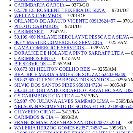
CARIMBARIA GARCIA
— 9373/GO
62.378.123 ROSILENE TEIXEIRA DE SENA
— 9701/DF
WELLAX CARIMBOS
— 9701/DF
ORLANDO DE ARAUJO VICENTE 03913624457
— 9701
PILOTO CARIMBOS
— 9701/DF
CARIMBART
— 2747/AL
50.199.460 NALANE KEROLAYNE PESSOA DA SILVA
—
IKEY MASTER COMERCIO & SERVICOS
— 0255/AM
GAMA COMERCIO E SERVICOS
— 0283/AM
DORALICE DE HOLANDA PINTO SARRAFF LTDA
— 
CARIMBOS PINTO
— 0255/AM
B F SERVICOS
— 0255/AM
60.673.831 HELITON COELHO REIS
— 0255/AM
BEATRICE MARIA SIMOES DE SOUZA 56240309249
— 
58.833.600 CILENE BARBOSA DOS SANTOS
— 0255/A
SILVIO DOS SANTOS PIRES 95983147234
— 0605/AP
29.243.435 ORLANDO RICARDO CARVALHO SANTOS
GS CARIMBOS E CIA LTDA
— 3515/BA
52.987.470 JULIANA ALVES SAMPAIO LIMA
— 3595/B
NELSON NASCIMENTO DE SOUSA FILHO 2718940654
CHAVEIRO CIRAC
— 3413/BA
CARIMBOS & CIA
— 3993/BA
FRANCIS MASCARENHAS SANTOS 02007752514
— 38
WALERIA HERZOG GOMES 62357174587
— 3993/BA