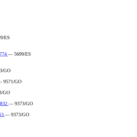
9/ES
774
— 5699/ES
3/GO
 9571/GO
3/GO
5832
— 9373/GO
53
— 9373/GO