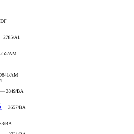
/DF
 2785/AL
0255/AM
9841/AM
M
— 3849/BA
A
9
— 3657/BA
73/BA