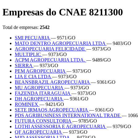
Empresas do CNAE 8211300
Total de empresas:
2542
SMI PECUARIA
— 9571/GO
MATO DENTRO AGROPECUARIA LTDA
— 9403/GO
AGROPECUARIA FELICIDADE
— 9373/GO
MULTIPLIC
— 9373/GO
ACPM AGROPECUARIA LTDA.
— 9489/GO
SIERRA
— 9373/GO
PEM AGROPECUARIA
— 9373/GO
LIA E CIA LTDA
— 9373/GO
BEANSBRAZIL AGROPECUARIA
— 9361/GO
MU AGROPECUARIA
— 9373/GO
FAZENDA ITARAGUAIA
— 9373/GO
DH AGROPECUARIA
— 9361/GO
ROMINEX
— 9421/GO
SETE IRMAOS AGROPECUARIA
— 9361/GO
PDS AGRIBUSINESS INTERNATIONAL TRADE
— 106
FUTURA CONSULTORIA
— 9785/GO
LOTHI ASSESSORIA E AGROPECUARIA
— 9379/GO
QF AGROPECUARIA
— 9373/GO
MJD ASSESSORIA LTDA
— 9473/GO