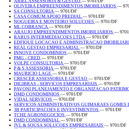
ARIEL ASSESSORIA & GESTAO
— 9701/DF
OLIVEIRA EMPREENDIMENTOS IMOBILIARIOS
— 97
SA CONSULTORIA
— 9701/DF
CASA COMUM APOIO PREDIAL
— 9701/DF
NOGUEIRA E MONTEIRO SOLUCOES
— 9701/DF
ML COBRANCA
— 9701/DF
ARAUJO EMPREENDIMENTOS IMOBILIARIOS
— 9701
RARUS INTERMEDIACOES LTDA
— 9701/DF
EDFIQUE LOCACAO E ADMINISTRACAO IMOBILIAR
REAL GESTAO EMPRESARIAL
— 9701/DF
INNOVE CONDOMINIOS
— 9701/DF
PMG - CRED
— 9701/DF
VOLPE CONSULTORIA
— 9701/DF
P & S ASSESSORIA
— 9701/DF
MAURICIO LAGE
— 9701/DF
CRESCER ASSESSORIA E GESTAO
— 9701/DF
DIGIBRAS - SERVICOS EMPRESARIAIS
— 9701/DF
PAVONI PLANEJAMENTO E ORGANIZACAO PATRIMON
DMD CONDOMINIOS
— 9701/DF
VIDAL SERVICOS
— 9701/DF
SERVICOS ADMINISTRATIVOS GUIMARAES GOMES
3B PARTICIPACOES E INVESTIMENTOS
— 9701/DF
TCHE AGRONEGOCIOS
— 9701/DF
DMD CONDOMINIAL
— 9701/DF
JVL & SOUSA SOLUCOES EMPRESARIAIS
— 9701/DF