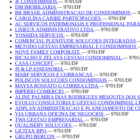
JF CONDOMINIOS
— 9701/DF
DM IMOBILIARIA
— 9701/DF
BR BRASIL ADMINISTRACAO DE CONDOMINIOS
— 9
CAROLINA CARIBE PARTICIPACOES
— 9701/DF
AC SERVICOS PATRIMONIAIS E PROFISSIONAL PA
LISIEUX ADMINISTRATIVO LTDA
— 9701/DF
YOSHIDA SERVICOS
— 9701/DF
COMERCIAL PLENITUDE SOLUCOES INTEGRADAS
—
METODO GESTAO EMPRESARIAL E CONDOMINIOS
NOVE FAMILY CORPORATE
— 9701/DF
BICALHO E ZELAYA GESTAO CONDOMINIAL
— 9701
CASA CONCEPT
— 9701/DF
JS & LP ASSESSORIA
— 9701/DF
MABF SERVICOS E COBRANCAS
— 9701/DF
POLISCON SOLUCOES CONDOMINIAIS
— 9701/DF
MAYSA ROSSATO G CORREA LTDA
— 9701/DF
IMPERIO COMERCIO
— 9701/DF
ALINE PALMIRA DIAS RODRIGUES MESQUITA DOS
EVOLUI CONSULTORIA E GESTAO CONDOMINIAL 
ADPLAN ADMINISTRACAO E PLANEJAMENTO DE 
VIA URBANA OFICINA DE NEGOCIOS
— 9701/DF
TWA GESTAO EMPRESARIAL
— 9701/DF
QUALISERV SOLUCOES
— 9701/DF
LICITAX BPO
— 9701/DF
GRUPO BERCON
— 9701/DF