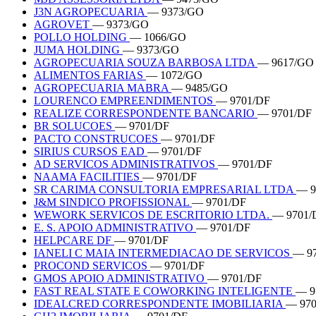
J3N AGROPECUARIA
— 9373/GO
AGROVET
— 9373/GO
POLLO HOLDING
— 1066/GO
JUMA HOLDING
— 9373/GO
AGROPECUARIA SOUZA BARBOSA LTDA
— 9617/GO
ALIMENTOS FARIAS
— 1072/GO
AGROPECUARIA MABRA
— 9485/GO
LOURENCO EMPREENDIMENTOS
— 9701/DF
REALIZE CORRESPONDENTE BANCARIO
— 9701/DF
BR SOLUCOES
— 9701/DF
PACTO CONSTRUCOES
— 9701/DF
SIRIUS CURSOS EAD
— 9701/DF
AD SERVICOS ADMINISTRATIVOS
— 9701/DF
NAAMA FACILITIES
— 9701/DF
SR CARIMA CONSULTORIA EMPRESARIAL LTDA
— 9
J&M SINDICO PROFISSIONAL
— 9701/DF
WEWORK SERVICOS DE ESCRITORIO LTDA.
— 9701/
E. S. APOIO ADMINISTRATIVO
— 9701/DF
HELPCARE DF
— 9701/DF
IANELI C MAIA INTERMEDIACAO DE SERVICOS
— 9
PROCOND SERVICOS
— 9701/DF
GMOS APOIO ADMINISTRATIVO
— 9701/DF
FAST REAL STATE E COWORKING INTELIGENTE
— 9
IDEALCRED CORRESPONDENTE IMOBILIARIA
— 970