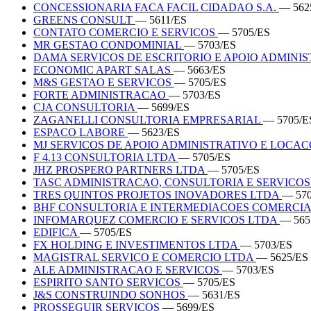
CONCESSIONARIA FACA FACIL CIDADAO S.A.
— 562
GREENS CONSULT
— 5611/ES
CONTATO COMERCIO E SERVICOS
— 5705/ES
MR GESTAO CONDOMINIAL
— 5703/ES
DAMA SERVICOS DE ESCRITORIO E APOIO ADMINI
ECONOMIC APART SALAS
— 5663/ES
M&S GESTAO E SERVICOS
— 5705/ES
FORTE ADMINISTRACAO
— 5703/ES
CJA CONSULTORIA
— 5699/ES
ZAGANELLI CONSULTORIA EMPRESARIAL
— 5705/E
ESPACO LABORE
— 5623/ES
MJ SERVICOS DE APOIO ADMINISTRATIVO E LOCA
F 4.13 CONSULTORIA LTDA
— 5705/ES
JHZ PROSPERO PARTNERS LTDA
— 5705/ES
TASC ADMINISTRACAO, CONSULTORIA E SERVICOS
TRES QUINTOS PROJETOS INOVADORES LTDA
— 570
BHF CONSULTORIA E INTERMEDIACOES COMERCIA
INFOMARQUEZ COMERCIO E SERVICOS LTDA
— 565
EDIFICA
— 5705/ES
FX HOLDING E INVESTIMENTOS LTDA
— 5703/ES
MAGISTRAL SERVICO E COMERCIO LTDA
— 5625/ES
ALE ADMINISTRACAO E SERVICOS
— 5703/ES
ESPIRITO SANTO SERVICOS
— 5705/ES
J&S CONSTRUINDO SONHOS
— 5631/ES
PROSSEGUIR SERVICOS
— 5699/ES