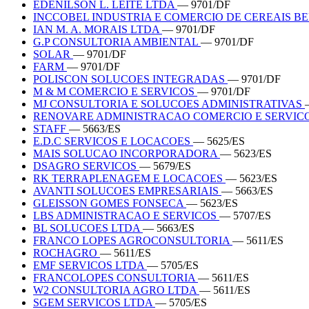
EDENILSON L. LEITE LTDA
— 9701/DF
INCCOBEL INDUSTRIA E COMERCIO DE CEREAIS B
IAN M. A. MORAIS LTDA
— 9701/DF
G.P CONSULTORIA AMBIENTAL
— 9701/DF
SOLAR
— 9701/DF
FARM
— 9701/DF
POLISCON SOLUCOES INTEGRADAS
— 9701/DF
M & M COMERCIO E SERVICOS
— 9701/DF
MJ CONSULTORIA E SOLUCOES ADMINISTRATIVAS
RENOVARE ADMINISTRACAO COMERCIO E SERVIC
STAFF
— 5663/ES
E.D.C SERVICOS E LOCACOES
— 5625/ES
MAIS SOLUCAO INCORPORADORA
— 5623/ES
DSAGRO SERVICOS
— 5679/ES
RK TERRAPLENAGEM E LOCACOES
— 5623/ES
AVANTI SOLUCOES EMPRESARIAIS
— 5663/ES
GLEISSON GOMES FONSECA
— 5623/ES
LBS ADMINISTRACAO E SERVICOS
— 5707/ES
BL SOLUCOES LTDA
— 5663/ES
FRANCO LOPES AGROCONSULTORIA
— 5611/ES
ROCHAGRO
— 5611/ES
EMF SERVICOS LTDA
— 5705/ES
FRANCOLOPES CONSULTORIA
— 5611/ES
W2 CONSULTORIA AGRO LTDA
— 5611/ES
SGEM SERVICOS LTDA
— 5705/ES