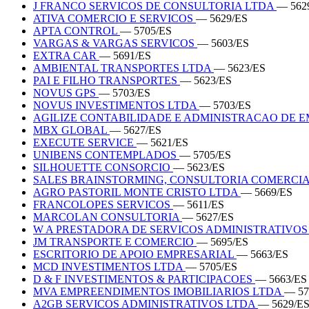
J FRANCO SERVICOS DE CONSULTORIA LTDA
— 562
ATIVA COMERCIO E SERVICOS
— 5629/ES
APTA CONTROL
— 5705/ES
VARGAS & VARGAS SERVICOS
— 5603/ES
EXTRA CAR
— 5691/ES
AMBIENTAL TRANSPORTES LTDA
— 5623/ES
PAI E FILHO TRANSPORTES
— 5623/ES
NOVUS GPS
— 5703/ES
NOVUS INVESTIMENTOS LTDA
— 5703/ES
AGILIZE CONTABILIDADE E ADMINISTRACAO DE 
MBX GLOBAL
— 5627/ES
EXECUTE SERVICE
— 5621/ES
UNIBENS CONTEMPLADOS
— 5705/ES
SILHOUETTE CONSORCIO
— 5623/ES
SALES BRAINSTORMING, CONSULTORIA COMERCIA
AGRO PASTORIL MONTE CRISTO LTDA
— 5669/ES
FRANCOLOPES SERVICOS
— 5611/ES
MARCOLAN CONSULTORIA
— 5627/ES
W A PRESTADORA DE SERVICOS ADMINISTRATIVO
JM TRANSPORTE E COMERCIO
— 5695/ES
ESCRITORIO DE APOIO EMPRESARIAL
— 5663/ES
MCD INVESTIMENTOS LTDA
— 5705/ES
D & F INVESTIMENTOS & PARTICIPACOES
— 5663/ES
MVA EMPREENDIMENTOS IMOBILIARIOS LTDA
— 57
A2GB SERVICOS ADMINISTRATIVOS LTDA
— 5629/E