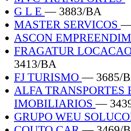
G L E
— 3883/BA
MASTER SERVICOS
—
ASCON EMPREENDI
FRAGATUR LOCACAO 
3413/BA
FJ TURISMO
— 3685/
ALFA TRANSPORTES
IMOBILIARIOS
— 343
GRUPO WEU SOLUCO
COUTO CAR
— 3469/