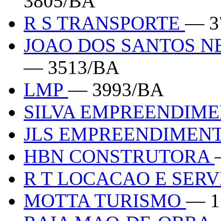
3805/BA
R S TRANSPORTE
— 3
JOAO DOS SANTOS N
— 3513/BA
LMP
— 3993/BA
SILVA EMPREENDIM
JLS EMPREENDIMEN
HBN CONSTRUTORA
R T LOCACAO E SER
MOTTA TURISMO
— 1