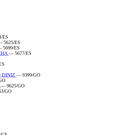
3/ES
— 5625/ES
 5699/ES
OCHA
— 5677/ES
ES
 DINIZ
— 9399/GO
/GO
A
— 9625/GO
63/GO
/CE