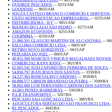
FRIGORIFICO AZEVEDO
— 9835/AM
QUEIROZ PESCADOS
— 0253/AM
GOODFISH
— 9835/AM
SOUZA CASTELO BRANCO COMERCIO E SERVICOS
EXITO REPRESENTACAO EMPRESARIAL
— 0255/AM
DISTRIBUIDORA - H F
— 9851/AM
MANEJO DO LAGO SAO PEDRO
— 0273/AM
AMAZON ECOFOODS
— 0255/AM
COOPMMA
— 0259/AM
21.980.501 GLAUCIO MARTINS DE ALCANTARA
— 06
ESLI LIMA COMERCIO LTDA
— 0605/AP
RETIRO NOVO HORIZONTE
— 0615/AP
PEIXARIA DO JOEL
— 0605/AP
49.952.569 MARCIUS VINICIUS MAGALHAES NOVAIS
COMERCIAL RANY RANY
— 3821/BA
62.065.541 SUELI APARECIDA FERREIRA DE SOUZA
—
54.858.797 JEAN JESUS DOS SANTOS
— 3559/BA
54.237.363 ROSEVALDO CARDOSO
— 3939/BA
60.896.577 GIBSON BRANDAO OLIVEIRA
— 3509/BA
58.002.669 LUIS FERNANDO CARDOSO DOS SANTOS
AGRO PEIXES BARREIRAS
— 3363/BA
P.A.B TRANSPORTES
— 3267/BA
PESCADO SAO GONCALO LTDA
— 3885/BA
AQUICULTURA SERTAO DO SAO FRANCISCO LTDA
RL PESCADOS
— 3045/BA