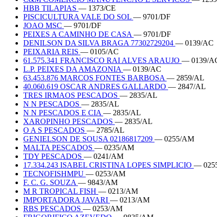
HBB TILAPIAS
— 1373/CE
PISCICULTURA VALE DO SOL
— 9701/DF
JOAO MSC
— 9701/DF
PEIXES A CAMINHO DE CASA
— 9701/DF
DENILSON DA SILVA BRAGA 77302729204
— 0139/AC
PEIXARIA REIS
— 0105/AC
61.575.341 FRANCISCO RAI ALVES ARAUJO
— 0139/A
L.P. PEIXES DA AMAZONIA
— 0139/AC
63.453.876 MARCOS FONTES BARBOSA
— 2859/AL
40.060.619 OSCAR ANDRES GALLARDO
— 2847/AL
TRES IRMAOS PESCADOS
— 2835/AL
N N PESCADOS
— 2835/AL
N N PESCADOS E CIA
— 2835/AL
XAROPINHO PESCADOS
— 2835/AL
O A S PESCADOS
— 2785/AL
GENIELSON DE SOUSA 02186817209
— 0255/AM
MALTA PESCADOS
— 0235/AM
TDY PESCADOS
— 0241/AM
17.334.243 ISABEL CRISTINA LOPES SIMPLICIO
— 025
TECNOFISHMPU
— 0253/AM
F. C. G. SOUZA
— 9843/AM
M R TROPICAL FISH
— 0213/AM
IMPORTADORA JAVARI
— 0213/AM
RBS PESCADOS
— 0253/AM