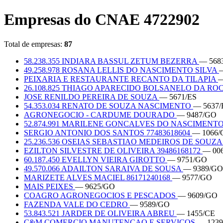
Empresas do CNAE 4722902
Total de empresas:
87
58.238.355 INDIARA BASSUL ZETUM BEZERRA
— 568
49.258.978 ROSANA LELLIS DO NASCIMENTO SILVA
PEIXARIA E RESTAURANTE RECANTO DA TILAPIA
—
26.108.825 THIAGO APARECIDO BOLSANELO DA R
JOSE RENILDO PEREIRA DE SOUZA
— 5671/ES
54.353.034 RENATO DE SOUZA NASCIMENTO
— 5637/
AGRONEGOCIO - CARDUME DOURADO
— 9487/GO
52.874.991 MARILENE GONCALVES DO NASCIMENTO
SERGIO ANTONIO DOS SANTOS 77483618604
— 1066
25.236.536 OSEIAS SEBASTIAO MEDEIROS DE SOUZ
EZILTON SILVESTRE DE OLIVEIRA 39486168172
— 00
60.187.450 EVELLYN VIEIRA GIROTTO
— 9751/GO
49.570.066 ADAILTON SARAIVA DE SOUSA
— 9389/GO
MARIZETE ALVES MACIEL 86171240168
— 9577/GO
MAIS PEIXES
— 9625/GO
COAGRO AGRONEGOCIOS E PESCADOS
— 9609/GO
FAZENDA VALE DO CEDRO
— 9589/GO
53.843.521 JARDER DE OLIVEIRA ABREU
— 1455/CE
C&M COMERCIO MANUTENCAO E SERVICOS
— 1239