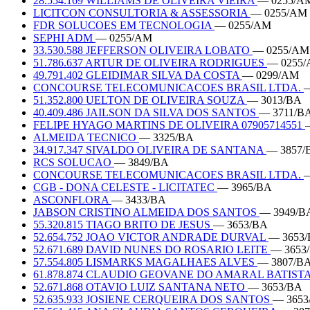
28.554.169 WILLIAMS DE OLIVEIRA VIEIRA
— 0255/A
LICITCON CONSULTORIA & ASSESSORIA
— 0255/AM
FDR SOLUCOES EM TECNOLOGIA
— 0255/AM
SEPHI ADM
— 0255/AM
33.530.588 JEFFERSON OLIVEIRA LOBATO
— 0255/AM
51.786.637 ARTUR DE OLIVEIRA RODRIGUES
— 0255
49.791.402 GLEIDIMAR SILVA DA COSTA
— 0299/AM
CONCOURSE TELECOMUNICACOES BRASIL LTDA.
—
51.352.800 UELTON DE OLIVEIRA SOUZA
— 3013/BA
40.409.486 JAILSON DA SILVA DOS SANTOS
— 3711/B
FELIPE HYAGO MARTINS DE OLIVEIRA 07905714551
ALMEIDA TECNICO
— 3325/BA
34.917.347 SIVALDO OLIVEIRA DE SANTANA
— 3857/
RCS SOLUCAO
— 3849/BA
CONCOURSE TELECOMUNICACOES BRASIL LTDA.
—
CGB - DONA CELESTE - LICITATEC
— 3965/BA
ASCONFLORA
— 3433/BA
JABSON CRISTINO ALMEIDA DOS SANTOS
— 3949/B
55.320.815 TIAGO BRITO DE JESUS
— 3653/BA
52.654.752 JOAO VICTOR ANDRADE DURVAL
— 3653
52.671.689 DAVID NUNES DO ROSARIO LEITE
— 3653
57.554.805 LISMARKS MAGALHAES ALVES
— 3807/B
61.878.874 CLAUDIO GEOVANE DO AMARAL BATIST
52.671.868 OTAVIO LUIZ SANTANA NETO
— 3653/BA
52.635.933 JOSIENE CERQUEIRA DOS SANTOS
— 3653