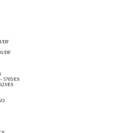
1/DF
01/DF
S
 5705/ES
623/ES
GO
CE