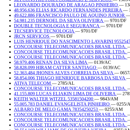
LEONARDO DOURADO DE ARAGAO PINHEIRO
— 13
48.956.636 ELIAS RICARDO FERNANDES PEREIRA
— 
49.622.886 FRANCISCO PAULO DE AQUINO JUNIOR
—
54.981.235 DERNOEL DA SILVA OLIVEIRA
— 9701/DF
DOUBLE TECNOLOGIA E SEGURANCA
— 9701/DF
TECSERVICE TECNOLOGIA
— 9701/DF
JRCN SERVICOS
— 9701/DF
LUIS HENRIQUE DO NASCIMENTO LAVARINI 955254
CONCOURSE TELECOMUNICACOES BRASIL LTDA.
—
CONCOURSE TELECOMUNICACOES BRASIL LTDA.
—
CONCOURSE TELECOMUNICACOES BRASIL LTDA.
—
58.979.406 RENAN DA SILVA LIMA
— 0139/AC
58.828.099 HIRAM CATTER SANTIAGO
— 0139/AC
52.363.484 JHONES ALVES CORREIA DA SILVA
— 0657
58.854.006 THIAGO HENRIQUE BARBOSA DA SILVA
—
ATIVA TELECOM
— 2785/AL
CONCOURSE TELECOMUNICACOES BRASIL LTDA.
—
41.155.809 LUCAS ELIAKIN LIMA DE OLIVEIRA
— 278
KEITH WALTER WITZEL 53581504200
— 9843/AM
55.005.783 DANIEL EVANGELISTA PINHEIRO
— 0255/
ALBARO DE MELO GAMA 78354250253
— 0255/AM
CONCOURSE TELECOMUNICACOES BRASIL LTDA.
CONCOURSE TELECOMUNICACOES BRASIL LTDA.
CONCOURSE TELECOMUNICACOES BRASIL LTDA.