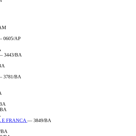
M
/AM
 0605/AP
A
— 3443/BA
BA
 3781/BA
A
/BA
/BA
A
A E FRANCA
— 3849/BA
/BA