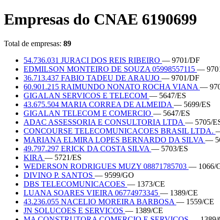
Empresas do CNAE 6190699
Total de empresas:
89
54.736.031 JURACI DOS REIS RIBEIRO
— 9701/DF
EDMILSON MONTEIRO DE SOUZA 05998557115
— 970
36.713.437 FABIO TADEU DE ARAUJO
— 9701/DF
60.901.215 RAIMUNDO NONATO ROCHA VIANA
— 97
GIGALAN SERVICOS E TELECOM
— 5647/ES
43.675.504 MARIA CORREA DE ALMEIDA
— 5699/ES
GIGALAN TELECOM E COMERCIO
— 5647/ES
ADAC ASSESSORIA E CONSULTORIA LTDA
— 5705/E
CONCOURSE TELECOMUNICACOES BRASIL LTDA.
—
MARIANA ELMIRA LOPES BERNARDO DA SILVA
— 5
49.797.297 ERICK DA COSTA SILVA
— 5703/ES
KIRA
— 5721/ES
WEDERSON RODRIGUES MUZY 08871785703
— 1066/
DIVINO P. SANTOS
— 9599/GO
DBS TELECOMUNICACOES
— 1373/CE
LUANA SOARES VIEIRA 06774973345
— 1389/CE
43.236.055 NACELIO MOREIRA BARBOSA
— 1559/CE
JN SOLUCOES E SERVICOS
— 1389/CE
MA CONSTRUTORA COMERCIO E SERVICOS
— 1389/