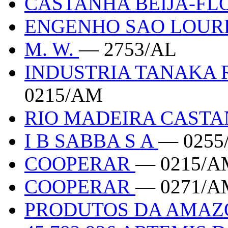
CASTANHA BEIJA-FL
ENGENHO SAO LOUR
M. W.
— 2753/AL
INDUSTRIA TANAKA 
0215/AM
RIO MADEIRA CAST
I B SABBA S A
— 0255
COOPERAR
— 0215/A
COOPERAR
— 0271/A
PRODUTOS DA AMAZ