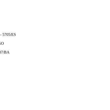
 5705/ES
GO
07/BA