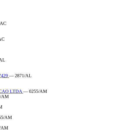
/AC
AC
/AL
7429
— 2871/AL
CAO LTDA
— 0255/AM
5/AM
M
55/AM
1/AM