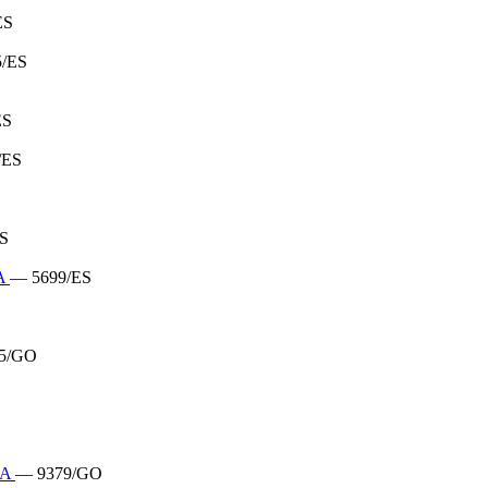
ES
/ES
ES
/ES
S
TA
— 5699/ES
5/GO
RA
— 9379/GO