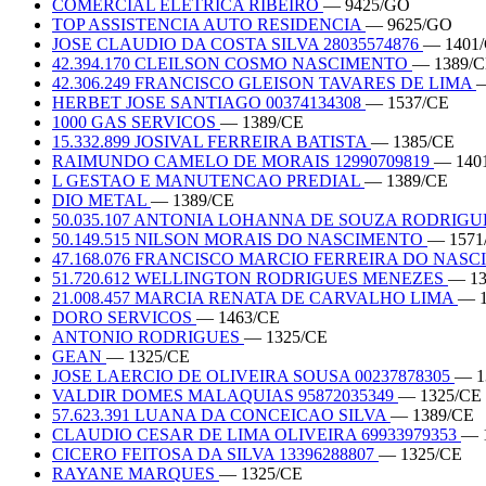
COMERCIAL ELETRICA RIBEIRO
— 9425/GO
TOP ASSISTENCIA AUTO RESIDENCIA
— 9625/GO
JOSE CLAUDIO DA COSTA SILVA 28035574876
— 1401
42.394.170 CLEILSON COSMO NASCIMENTO
— 1389/
42.306.249 FRANCISCO GLEISON TAVARES DE LIMA
—
HERBET JOSE SANTIAGO 00374134308
— 1537/CE
1000 GAS SERVICOS
— 1389/CE
15.332.899 JOSIVAL FERREIRA BATISTA
— 1385/CE
RAIMUNDO CAMELO DE MORAIS 12990709819
— 140
L GESTAO E MANUTENCAO PREDIAL
— 1389/CE
DIO METAL
— 1389/CE
50.035.107 ANTONIA LOHANNA DE SOUZA RODRIG
50.149.515 NILSON MORAIS DO NASCIMENTO
— 1571
47.168.076 FRANCISCO MARCIO FERREIRA DO NAS
51.720.612 WELLINGTON RODRIGUES MENEZES
— 13
21.008.457 MARCIA RENATA DE CARVALHO LIMA
— 1
DORO SERVICOS
— 1463/CE
ANTONIO RODRIGUES
— 1325/CE
GEAN
— 1325/CE
JOSE LAERCIO DE OLIVEIRA SOUSA 00237878305
— 1
VALDIR DOMES MALAQUIAS 95872035349
— 1325/CE
57.623.391 LUANA DA CONCEICAO SILVA
— 1389/CE
CLAUDIO CESAR DE LIMA OLIVEIRA 69933979353
— 
CICERO FEITOSA DA SILVA 13396288807
— 1325/CE
RAYANE MARQUES
— 1325/CE