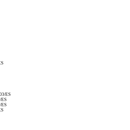
ES
03/ES
/ES
/ES
ES