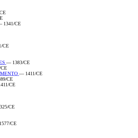
/CE
CE
 1341/CE
1/CE
UES
— 1383/CE
/CE
CIMENTO
— 1411/CE
89/CE
411/CE
325/CE
1577/CE