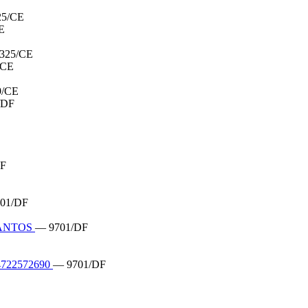
25/CE
E
325/CE
/CE
9/CE
/DF
DF
01/DF
SANTOS
— 9701/DF
722572690
— 9701/DF