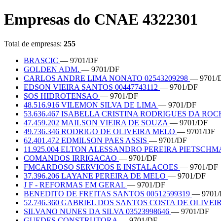
Empresas do CNAE 4322301
Total de empresas:
255
BRASCIC
— 9701/DF
GOLDEN ADM.
— 9701/DF
CARLOS ANDRE LIMA NONATO 02543209298
— 9701/
EDSON VIEIRA SANTOS 00447743112
— 9701/DF
SOS HIDROTENSAO
— 9701/DF
48.516.916 VILEMON SILVA DE LIMA
— 9701/DF
53.636.467 ISABELLA CRISTINA RODRIGUES DA RO
47.459.202 MAILSON VIEIRA DE SOUZA
— 9701/DF
49.736.346 RODRIGO DE OLIVEIRA MELO
— 9701/DF
62.401.472 EDMILSON PAES ASSIS
— 9701/DF
11.925.004 ELTON ALESSANDRO PEREIRA PIETSCH
COMANDOS IRRIGACAO
— 9701/DF
FMCARDOSO SERVICOS E INSTALACOES
— 9701/DF
37.396.206 LAYANE PEREIRA DE MELO
— 9701/DF
J F - REFORMAS EM GERAL
— 9701/DF
BENEDITO DE FREITAS SANTOS 00512599319
— 9701
52.746.360 GABRIEL DOS SANTOS COSTA DE OLIVEI
SILVANO NUNES DA SILVA 03523998646
— 9701/DF
GUEDES CONSTRUTORA
— 9701/DF