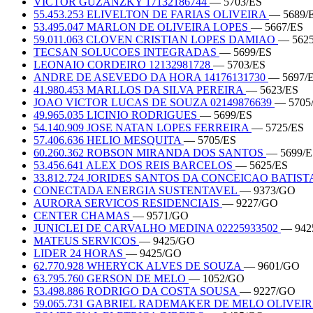
VICTOR GUZANZKY 17132186744
— 5703/ES
55.453.253 ELIVELTON DE FARIAS OLIVEIRA
— 5689/
53.495.047 MARLON DE OLIVEIRA LOPES
— 5667/ES
59.011.063 CLOVEN CRISTIAN LOPES DAMIAO
— 5625
TECSAN SOLUCOES INTEGRADAS
— 5699/ES
LEONAIO CORDEIRO 12132981728
— 5703/ES
ANDRE DE ASEVEDO DA HORA 14176131730
— 5697/
41.980.453 MARLLOS DA SILVA PEREIRA
— 5623/ES
JOAO VICTOR LUCAS DE SOUZA 02149876639
— 5705
49.965.035 LICINIO RODRIGUES
— 5699/ES
54.140.909 JOSE NATAN LOPES FERREIRA
— 5725/ES
57.406.636 HELIO MESQUITA
— 5705/ES
60.260.362 ROBSON MIRANDA DOS SANTOS
— 5699/E
53.456.641 ALEX DOS REIS BARCELOS
— 5625/ES
33.812.724 JORIDES SANTOS DA CONCEICAO BATIS
CONECTADA ENERGIA SUSTENTAVEL
— 9373/GO
AURORA SERVICOS RESIDENCIAIS
— 9227/GO
CENTER CHAMAS
— 9571/GO
JUNICLEI DE CARVALHO MEDINA 02225933502
— 942
MATEUS SERVICOS
— 9425/GO
LIDER 24 HORAS
— 9425/GO
62.770.928 WHERYCK ALVES DE SOUZA
— 9601/GO
63.795.760 GERSON DE MELO
— 1052/GO
53.498.886 RODRIGO DA COSTA SOUSA
— 9227/GO
59.065.731 GABRIEL RADEMAKER DE MELO OLIVEI