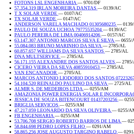
FOTONS LSL ENGENHARIA
— 9701/DF
57.354.319 IRLAN MOREIRA DANTAS
— 0139/AC
T X SOLAR VERDE
— 0107/AC
TX SOLAR VERDE
— 0147/AC
ANDERSON VARELA MACHADO 01305680235
— 0139
PAULO DE SOUZA UCHOA 79775535204
— 0139/AC
PAULO PEREIRA DE LIMA 00406914206
— 0157/AC
63.147.307 ANTONIO MARCOS SILVA E SILVA
— 0655/
55.084.083 BRUNO MARINHO DA SILVA
— 2785/AL
60.857.657 WILLIAMS DA SILVA SANTOS
— 2785/AL
DNA MULTSERVICE
— 2785/AL
56.171.155 ALEXANDRE DOS SANTOS ALVES
— 2785
CICERO VIEIRA DA SILVA 40855910453
— 2785/AL
VAN ENCANADOR
— 2705/AL
MARCOS ANTONIO LIODORIO DOS SANTOS 0722326
54.104.520 REINALDO PAULINO DA SILVA
— 2725/AL
ALMIR S. DE MEDEIROS LTDA
— 0255/AM
AMAZONIA POWER ENERGIA SOLAR E INCORPORA
JESSICA DE SOUZA BITENCOURT 01437203256
— 025
BRIGLIA SERVICOS
— 0255/AM
47.217.059 LEONARDO DA SILVA OLIVEIRA
— 0255/A
FB ENGENHARIA
— 0255/AM
53.706.708 SERGIO ROBERTO BARROS DE LIMA
— 02
58.844.698 PEDRO LOPES FILHO
— 0291/AM
58.865.256 JOSE AUGUSTO TARGINO RABELO
— 029