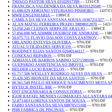
THIAGO PASTOR SILVA 03102917399
— 1231/CE
FRANCISCA VALDENIRA DA SILVA 86101129349
— 13
61.698.029 ADRIANO VITURIANO PINHEIRO
— 1437/C
MWR ENGENHARIA
— 1389/CE
CAMILA DA SILVA SANTANA SOUSA 10367211327
— 1
ALAN MATSU FERREIRA PRADO 39898012870
— 1421
53.058.240 CLEISON SERPA DE ARAUJO
— 1389/CE
57.856.696 WLADIMIR QUEIROZ DE ANDRADE
— 138
50.075.711 FLAVIO DALSON COSTA ZASTROV
— 9701
ORLANDO ESTEVES OLIVEIRA
— 9701/DF
ATUAL UTILIDADES SERVICOS
— 9701/DF
ROODNEY ELIAS SANTOS 02940144117
— 9701/DF
CONEXAO REPAROS
— 9701/DF
ADRIANA DE BARROS SABINO 52371590100
— 9701/
GUEPARDO ASSISTENCIA AO IMOVEL
— 9701/DF
HELDER LUCIO BARCELOS
— 9701/DF
61.717.506 WESLLEY RODRIGO ALVES DA SILVA
— 97
35.426.585 JHONATE DA SILVA SANTOS
— 9701/DF
60.561.549 PAULO HENRIQUE NASCIMENTO MOTA 
HYTECK INSTEL JHR
— 9701/DF
DNT ENGENHARIA & CONSULTORIA
— 9701/DF
IGOR RAFAEL MENDES GUIMARAES ALCANTARA 04
52.873.603 LORENA SANTOS DE SOUSA
— 9701/DF
FABIO SANTANA DA SILVA 68870515168
— 9701/DF
PHB FABRICA DE PISCINAS
— 9701/DF