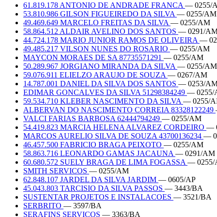
61.819.178 ANTONIO DE ANDRADE FRANCA
— 0255/
53.810.986 GILSON FIGUEIREDO DA SILVA
— 0255/AM
49.469.649 MARCELO FREITAS DA SILVA
— 0255/AM
58.864.512 ALDAIR AVELINO DOS SANTOS
— 0291/A
44.724.178 MARIO JUNIOR RAMOS DE OLIVEIRA
— 0
49.485.217 VILSON NUNES DO ROSARIO
— 0255/AM
MAYCON MORAES DE SA 87735571291
— 0255/AM
50.289.967 JORGIANO MIRANDA DA SILVA
— 0255/AM
59.076.911 ELIELZO ARAUJO DE SOUZA
— 0267/AM
14.787.001 DANIEL DA SILVA DOS SANTOS
— 0253/A
EDIMAR GONCALVES DA SILVA 51298384249
— 0255
59.534.710 KLEBER NASCIMENTO DA SILVA
— 0255/
ALBERVAN DO NASCIMENTO CORREIA 83328122249
VALCI FARIAS BARBOSA 62444794249
— 0255/AM
54.419.823 MARCIA HELENA ALVAREZ CORDEIRO
— 
MARCOS AURELIO SILVA DE SOUZA 43700136234
— 0
46.457.500 FABRICIO BRAGA PEIXOTO
— 0255/AM
58.863.716 LEONARDO GAMAS JACAUNA
— 0291/AM
60.680.572 SUELY BRAGA DE LIMA FOGASSA
— 0255
SMITH SERVICOS
— 0255/AM
62.848.107 JARDEL DA SILVA JARDIM
— 0605/AP
45.043.803 TARCISIO DA SILVA PASSOS
— 3443/BA
SUSTENTAR PROJETOS E INSTALACOES
— 3521/BA
SERBRITO
— 3597/BA
SERAFINS SERVICOS
— 3363/BA