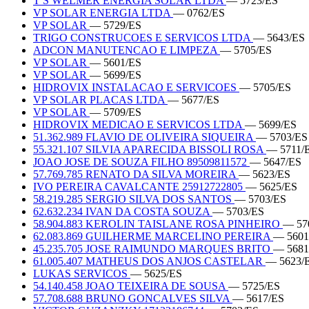
T S WELMER ENERGIA SOLAR LTDA
— 5723/ES
VP SOLAR ENERGIA LTDA
— 0762/ES
VP SOLAR
— 5729/ES
TRIGO CONSTRUCOES E SERVICOS LTDA
— 5643/ES
ADCON MANUTENCAO E LIMPEZA
— 5705/ES
VP SOLAR
— 5601/ES
VP SOLAR
— 5699/ES
HIDROVIX INSTALACAO E SERVICOES
— 5705/ES
VP SOLAR PLACAS LTDA
— 5677/ES
VP SOLAR
— 5709/ES
HIDROVIX MEDICAO E SERVICOS LTDA
— 5699/ES
51.362.989 FLAVIO DE OLIVEIRA SIQUEIRA
— 5703/ES
55.321.107 SILVIA APARECIDA BISSOLI ROSA
— 5711/
JOAO JOSE DE SOUZA FILHO 89509811572
— 5647/ES
57.769.785 RENATO DA SILVA MOREIRA
— 5623/ES
IVO PEREIRA CAVALCANTE 25912722805
— 5625/ES
58.219.285 SERGIO SILVA DOS SANTOS
— 5703/ES
62.632.234 IVAN DA COSTA SOUZA
— 5703/ES
58.904.883 KEROLIN TAISLANE ROSA PINHEIRO
— 57
62.083.869 GUILHERME MARCELINO PEREIRA
— 5601
45.235.705 JOSE RAIMUNDO MARQUES BRITO
— 5681
61.005.407 MATHEUS DOS ANJOS CASTELAR
— 5623/
LUKAS SERVICOS
— 5625/ES
54.140.458 JOAO TEIXEIRA DE SOUSA
— 5725/ES
57.708.688 BRUNO GONCALVES SILVA
— 5617/ES