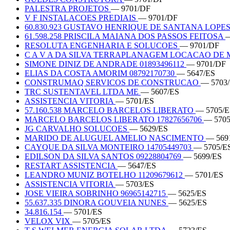
PALESTRA PROJETOS
— 9701/DF
V F INSTALACOES PREDIAIS
— 9701/DF
60.830.923 GUSTAVO HENRIQUE DE SANTANA LOPE
61.598.258 PRISCILA MAIANA DOS PASSOS FEITOSA
—
RESOLUTA ENGENHARIA E SOLUCOES
— 9701/DF
C A V A DA SILVA TERRAPLANAGEM LOCACAO DE
SIMONE DINIZ DE ANDRADE 01893496112
— 9701/DF
ELIAS DA COSTA AMORIM 08792170730
— 5647/ES
CONSTRUMAQ SERVICOS DE CONSTRUCAO
— 5703
TRC SUSTENTAVEL LTDA ME
— 5607/ES
ASSISTENCIA VITORIA
— 5701/ES
57.160.538 MARCELO BARCELOS LIBERATO
— 5705/E
MARCELO BARCELOS LIBERATO 17827656706
— 5705
JG CARVALHO SOLUCOES
— 5629/ES
MARIDO DE ALUGUEL AMELIO NASCIMENTO
— 569
CAYQUE DA SILVA MONTEIRO 14705449703
— 5705/E
EDILSON DA SILVA SANTOS 09228804769
— 5699/ES
RESTART ASSISTENCIA
— 5647/ES
LEANDRO MUNIZ BOTELHO 11209679612
— 5701/ES
ASSISTENCIA VITORIA
— 5703/ES
JOSE VIEIRA SOBRINHO 96965142715
— 5625/ES
55.637.335 DINORA GOUVEIA NUNES
— 5625/ES
34.816.154
— 5701/ES
VELOX VIX
— 5705/ES