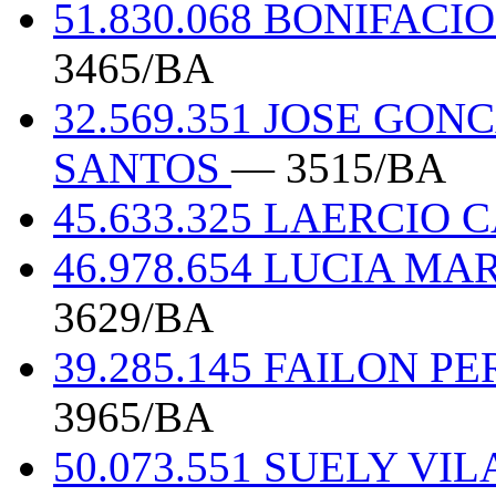
51.830.068 BONIFAC
3465/BA
32.569.351 JOSE GO
SANTOS
— 3515/BA
45.633.325 LAERCIO
46.978.654 LUCIA M
3629/BA
39.285.145 FAILON 
3965/BA
50.073.551 SUELY VI