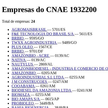
Empresas do CNAE 1932200
Total de empresas:
24
AGROMAISBRASIL
— 5701/ES
F&E TECNOLOGIA DO BRASIL S/A
— 5611/ES
BRBIO
— 9595/GO
TWXX AGROINDUSTRIA
— 9489/GO
PLUS OLEO
— 1567/CE
BRBIO
— 9701/DF
AMAZONBIO - ACRE
— 0139/AC
NATIVA
— 0139/AC
NAUTYLUS
— 2869/AL
AMAZONBIODIESEL - INDUSTRIA E COMERCIO DE 
AMAZONBIO
— 0205/AM
AGROINDUSTRIAL S.I. LTDA
— 0255/AM
J M CONSTRUCOES
— 0247/AM
COOABAMA
— 0261/AM
BIODIESEL DA AMAZONIA LTDA
— 0241/AM
BIOMAZA
— 0255/AM
BIO AMAPA S/A
— 0615/AP
PROBIOLEO
— 3449/BA
BAHIA BIOENERGIA
— 3849/BA