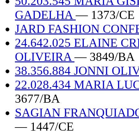
50.203.545 MARIA GI
GADELHA
— 1373/CE
JARD FASHION CON
24.642.025 ELAINE C
OLIVEIRA
— 3849/BA
38.356.884 JONNI OLI
22.028.434 MARIA LU
3677/BA
SAGIAN FRANQUIADO
— 1447/CE