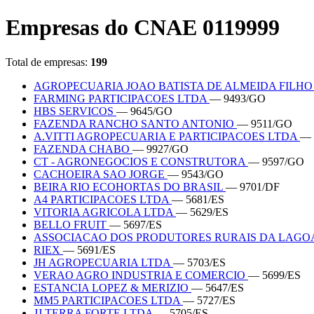
Empresas do CNAE 0119999
Total de empresas:
199
AGROPECUARIA JOAO BATISTA DE ALMEIDA FILH
FARMING PARTICIPACOES LTDA
— 9493/GO
HBS SERVICOS
— 9645/GO
FAZENDA RANCHO SANTO ANTONIO
— 9511/GO
A.VITTI AGROPECUARIA E PARTICIPACOES LTDA
— 
FAZENDA CHABO
— 9927/GO
CT - AGRONEGOCIOS E CONSTRUTORA
— 9597/GO
CACHOEIRA SAO JORGE
— 9543/GO
BEIRA RIO ECOHORTAS DO BRASIL
— 9701/DF
A4 PARTICIPACOES LTDA
— 5681/ES
VITORIA AGRICOLA LTDA
— 5629/ES
BELLO FRUIT
— 5697/ES
ASSOCIACAO DOS PRODUTORES RURAIS DA LAGO
RIEX
— 5691/ES
JH AGROPECUARIA LTDA
— 5703/ES
VERAO AGRO INDUSTRIA E COMERCIO
— 5699/ES
ESTANCIA LOPEZ & MERIZIO
— 5647/ES
MM5 PARTICIPACOES LTDA
— 5727/ES
JJ TERRA FORTE LTDA
— 5705/ES