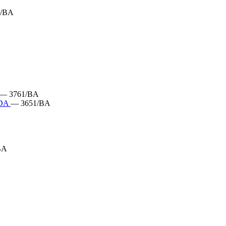
5/BA
— 3761/BA
TDA
— 3651/BA
BA