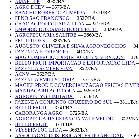
AMAF - LP
— 3935/BA
AGRO DCEV
— 3575/BA
RANCHO ROBERTO ALMEIDA
— 3371/BA
FENO SAO FRANCISCO
— 3527/BA
CAAO AGROPECUARIA LTDA
— 3419/BA
EMPORIO DO CAMPO HORTIFRUTI
— 3829/BA
AGROPECUARIA SALITRE
— 3669/BA
FRUTPILOES
— 3835/BA
AUGUSTO, OLIVEIRA E SILVA AGRONEGOCIOS
— 34
FAZENDA FLORENCIO
— 3419/BA
MAG COMERCIO, EXPORTACOES & SERVICOS
— 376
BELLO FRUIT IMPORTACAO E EXPORTACAO LTDA
—
FAZENDA SEMPRE VIVA
— 3527/BA
ACNV
— 3627/BA
FAZENDA EMILI VITORIA
— 3527/BA
MACIEL PROD E COMERCIALIZACAO FRUTAS E V
MANDACARU AGRICOLA
— 3669/BA
AGROPEC YG LIMITADA
— 3533/BA
FAZENDA CONJUNTO CRUZEIRO DO SUL
— 3811/BA
BELLO FRUIT
— 3741/BA
CABORANGA AGRO
— 3725/BA
AGROPECUARIA ESTANCIA VALE VERDE
— 3023/BA
BELLO FRUIT
— 3741/BA
VIA SERVLOC LTDA
— 3663/BA
ASSOCIACAO DOS IRRIGANTES DO ANGICAL
— 359