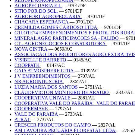
REGUPE AGROPECUARIA
— 9701/DF
AGROPECUARIA E L
— 9701/DF
SITIO POR DO SOL.
— 9701/DF
AGROFORT AGROPECUARIA
— 9701/DF
CHACARA ESPERANCA
— 9701/DF
CREMILDA GOMES CARDOSO LTDA
— 9701/DF
G1LOTE74 EMPREENDIMENTOS E PRODUTOS RURA
MINERAL AGRO PARTICIPACOES SA - FALIDO
— 970
CT - AGRONEGOCIOS E CONSTRUTORA
— 9701/DF
NOVA CINTRA
— 0659/AC
ASSOCIACAO DOS PRODUTORES AGRO-EXTRATIVIS
VISIBELLI E BARRETO
— 0145/AC
COOPPATK
— 0147/AC
GAIA ATMOSPHERE LTDA
— 0139/AC
J V EMPREENDIMENTOS
— 2707/AL
NR AGROINDUSTRIA
— 2865/AL
LUZIA MARIA DOS SANTOS
— 2751/AL
CLAUDEVICTON MONTEIRO DE ARAUJO
— 2833/AL
COOPERATIVA UNIVALE
— 2861/AL
COOPERATIVA VALE DO PARAIBA - VALE DO PARA
COOPERMAVE
— 2797/AL
VALE DO PARAIBA
— 2733/AL
ATRAT
— 2737/AL
CRESCER PRODUTOS DO CAMPO
— 2827/AL
AM LAVOURA PECUARIA FLORESTAL LTDA
— 2785/