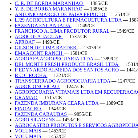
C. R. DE BORBA MARANHAO
— 1385/CE
Y. B. DE BORBA MARANHAO
— 1385/CE
ANTONIO MARCIO DE PAIVA PEIXOTO
— 1251/CE
LJ29 AGRICULTURA E PERMACULTURA LTDA
— 158
FAZENDA ENCANTADA
— 1549/CE
FRANCISCO A. LIMA PRODUTOR RURAL
— 1549/CE
AGRICOLA JAGUAR
— 1537/CE
APROAF
— 1493/CE
GILSON DE LIMA RAEDER
— 1303/CE
EMAACONT RANCH
— 1581/CE
AGROAFA AGROPECUARIA LTDA
— 1389/CE
DEL MONTE FRESH PRODUCE BRASIL LTDA
— 1531/
F EDYNARDO ALMEIDA DOS SANTOS AGRO
— 1441
R C C ROCHA
— 1321/CE
TRANSCERRADO AGROPECUARIA LTDA
— 1247/CE
AGROCONCEICAO
— 1247/CE
AGROPECUARIA VITAMAIS LTDA EM RECUPERACA
GRAMAC
— 1515/CE
FAZENDA IMBURANA CEARA LTDA
— 1389/CE
FINOAGRO
— 1343/CE
FAZENDA CARAUBAS
— 9855/CE
AGRO SILAGENS
— 1453/CE
AGROCASTRO PRODUTOS E SERVICOS AGROPECU
VOLUMAIS
— 1453/CE
VOLUMAIS
— 1453/CE