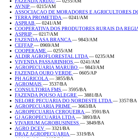
FAZENDA ARIAU
— 0255/AM
AVNIP
— 0215/AM
ASSOCIACAO DE MORADORES E AGRICULTORES D
TERRA PROMETIDA
— 0241/AM
ASPRAB
— 0241/AM
COOPERATIVA DOS PRODUTORES RURAIS DA REG
ASPRIP
— 0217/AM
FAZENDA ASA BRANCA
— 9843/AM
CEFFAP
— 0969/AM
COOPERAME
— 0255/AM
ALDIR AGROFLORESTAL LTDA
— 0235/AM
VIVENDA PASSARINHOS
— 0241/AM
AGROPECUARIA MARUBO
— 9843/AM
FAZENDA OURO VERDE
— 0605/AP
PH AGRICOLA
— 3855/BA
AGROMAIS
— 3537/BA
CONSULTORIA FMS
— 3595/BA
FAZENDA POUSO ALEGRE
— 3881/BA
NELORE PECUARIA DO NORDESTE LTDA
— 3357/BA
AGROPECUARIA PRIME
— 3663/BA
AGROPECUARIA CERQUEIRA
— 3591/BA
GJ AGROPECUARIA LTDA
— 3893/BA
VIVARIUM AGROBUSINESS
— 3849/BA
AGRO DCEV
— 3321/BA
DRAZ AGROPECUARIA
— 3319/BA