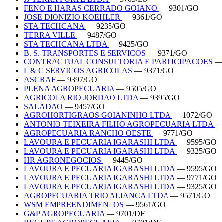
FENO E HARAS CERRADO GOIANO
— 9301/GO
JOSE DIONIZIO KOEHLER
— 9361/GO
STA TECHCANA
— 9235/GO
TERRA VILLE
— 9487/GO
STA TECHCANA LTDA
— 9425/GO
B. S. TRANSPORTES E SERVICOS
— 9371/GO
CONTRACTUAL CONSULTORIA E PARTICIPACOES
—
L & C SERVICOS AGRICOLAS
— 9371/GO
ASCRAF
— 9397/GO
PLENA AGROPECUARIA
— 9505/GO
AGRICOLA RIO JORDAO LTDA
— 9395/GO
SALADAO
— 9457/GO
AGROHORTIGRAOS GOIANINHO LTDA
— 1072/GO
ANTONIO TEIXEIRA FILHO AGROPECUARIA LTDA
—
AGROPECUARIA RANCHO OESTE
— 9771/GO
LAVOURA E PECUARIA IGARASHI LTDA
— 9595/GO
LAVOURA E PECUARIA IGARASHI LTDA
— 9325/GO
HR AGRONEGOCIOS
— 9445/GO
LAVOURA E PECUARIA IGARASHI LTDA
— 9595/GO
LAVOURA E PECUARIA IGARASHI LTDA
— 9771/GO
LAVOURA E PECUARIA IGARASHI LTDA
— 9325/GO
AGROPECUARIA TRIO ALIANCA LTDA
— 9571/GO
WSM EMPREENDIMENTOS
— 9561/GO
G&P AGROPECUARIA
— 9701/DF