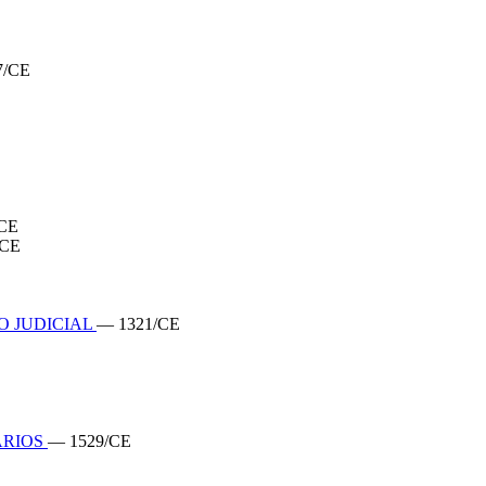
7/CE
CE
/CE
O JUDICIAL
— 1321/CE
ARIOS
— 1529/CE