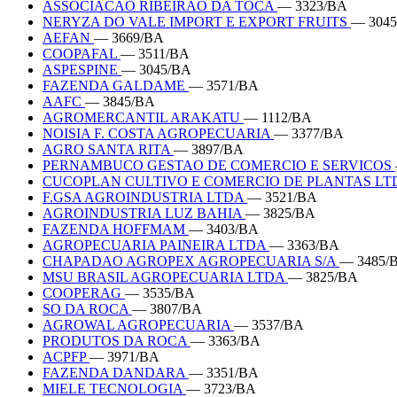
ASSOCIACAO RIBEIRAO DA TOCA
— 3323/BA
NERYZA DO VALE IMPORT E EXPORT FRUITS
— 304
AEFAN
— 3669/BA
COOPAFAL
— 3511/BA
ASPESPINE
— 3045/BA
FAZENDA GALDAME
— 3571/BA
AAFC
— 3845/BA
AGROMERCANTIL ARAKATU
— 1112/BA
NOISIA F. COSTA AGROPECUARIA
— 3377/BA
AGRO SANTA RITA
— 3897/BA
PERNAMBUCO GESTAO DE COMERCIO E SERVICOS
CUCOPLAN CULTIVO E COMERCIO DE PLANTAS L
F.GSA AGROINDUSTRIA LTDA
— 3521/BA
AGROINDUSTRIA LUZ BAHIA
— 3825/BA
FAZENDA HOFFMAM
— 3403/BA
AGROPECUARIA PAINEIRA LTDA
— 3363/BA
CHAPADAO AGROPEX AGROPECUARIA S/A
— 3485/
MSU BRASIL AGROPECUARIA LTDA
— 3825/BA
COOPERAG
— 3535/BA
SO DA ROCA
— 3807/BA
AGROWAL AGROPECUARIA
— 3537/BA
PRODUTOS DA ROCA
— 3363/BA
ACPFP
— 3971/BA
FAZENDA DANDARA
— 3351/BA
MIELE TECNOLOGIA
— 3723/BA