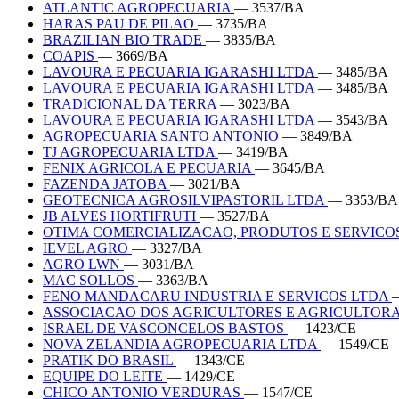
ATLANTIC AGROPECUARIA
— 3537/BA
HARAS PAU DE PILAO
— 3735/BA
BRAZILIAN BIO TRADE
— 3835/BA
COAPIS
— 3669/BA
LAVOURA E PECUARIA IGARASHI LTDA
— 3485/BA
LAVOURA E PECUARIA IGARASHI LTDA
— 3485/BA
TRADICIONAL DA TERRA
— 3023/BA
LAVOURA E PECUARIA IGARASHI LTDA
— 3543/BA
AGROPECUARIA SANTO ANTONIO
— 3849/BA
TJ AGROPECUARIA LTDA
— 3419/BA
FENIX AGRICOLA E PECUARIA
— 3645/BA
FAZENDA JATOBA
— 3021/BA
GEOTECNICA AGROSILVIPASTORIL LTDA
— 3353/BA
JB ALVES HORTIFRUTI
— 3527/BA
OTIMA COMERCIALIZACAO, PRODUTOS E SERVICO
IEVEL AGRO
— 3327/BA
AGRO LWN
— 3031/BA
MAC SOLLOS
— 3363/BA
FENO MANDACARU INDUSTRIA E SERVICOS LTDA
ASSOCIACAO DOS AGRICULTORES E AGRICULTORA
ISRAEL DE VASCONCELOS BASTOS
— 1423/CE
NOVA ZELANDIA AGROPECUARIA LTDA
— 1549/CE
PRATIK DO BRASIL
— 1343/CE
EQUIPE DO LEITE
— 1429/CE
CHICO ANTONIO VERDURAS
— 1547/CE