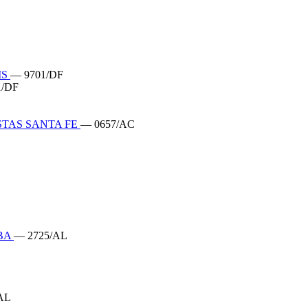
IS
— 9701/DF
1/DF
TAS SANTA FE
— 0657/AC
IBA
— 2725/AL
AL