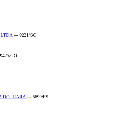
O LTDA
— 9221/GO
9425/GO
A DO JUARA
— 5699/ES