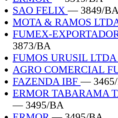
SAO FELIX
— 3849/B
MOTA & RAMOS LTD
FUMEX-EXPORTADOR
3873/BA
FUMOS URUSIL LTD
AGRO COMERCIAL F
FAZENDA IBF
— 3465
ERMOR TABARAMA T
— 3495/BA
ERMOR
— 3495/BA