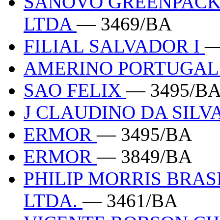
SANOVO GREENPACK
LTDA
— 3469/BA
FILIAL SALVADOR I
—
AMERINO PORTUGA
SAO FELIX
— 3495/B
J CLAUDINO DA SILV
ERMOR
— 3495/BA
ERMOR
— 3849/BA
PHILIP MORRIS BRAS
LTDA.
— 3461/BA