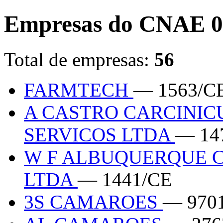
Empresas do CNAE 0
Total de empresas:
56
FARMTECH
— 1563/C
A CASTRO CARCINIC
SERVICOS LTDA
— 14
W F ALBUQUERQUE 
LTDA
— 1441/CE
3S CAMAROES
— 970