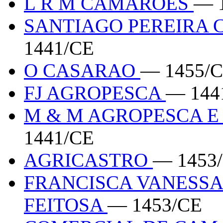
L R M CAMAROES
— 
SANTIAGO PEREIRA 
1441/CE
O CASARAO
— 1455/
FJ AGROPESCA
— 144
M & M AGROPESCA 
1441/CE
AGRICASTRO
— 1453
FRANCISCA VANESSA
FEITOSA
— 1453/CE