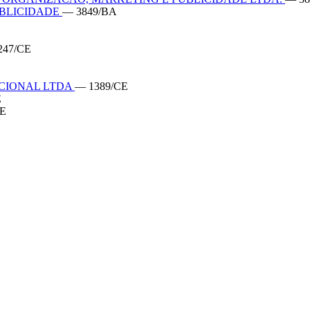
UBLICIDADE
— 3849/BA
247/CE
ACIONAL LTDA
— 1389/CE
E
CE