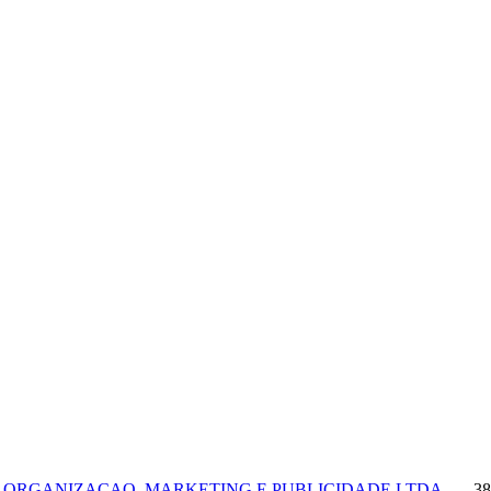
 ORGANIZACAO, MARKETING E PUBLICIDADE LTDA.
— 38