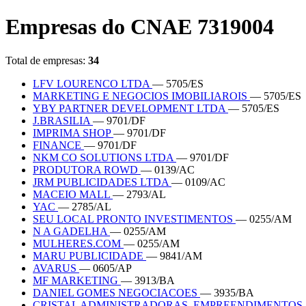
Empresas do CNAE 7319004
Total de empresas:
34
LFV LOURENCO LTDA
— 5705/ES
MARKETING E NEGOCIOS IMOBILIAROIS
— 5705/ES
YBY PARTNER DEVELOPMENT LTDA
— 5705/ES
J.BRASILIA
— 9701/DF
IMPRIMA SHOP
— 9701/DF
FINANCE
— 9701/DF
NKM CO SOLUTIONS LTDA
— 9701/DF
PRODUTORA ROWD
— 0139/AC
JRM PUBLICIDADES LTDA
— 0109/AC
MACEIO MALL
— 2793/AL
YAC
— 2785/AL
SEU LOCAL PRONTO INVESTIMENTOS
— 0255/AM
N A GADELHA
— 0255/AM
MULHERES.COM
— 0255/AM
MARU PUBLICIDADE
— 9841/AM
AVARUS
— 0605/AP
MF MARKETING
— 3913/BA
DANIEL GOMES NEGOCIACOES
— 3935/BA
CRISTAL ADMINISTRADORAS, EMPREENDIMENTOS,