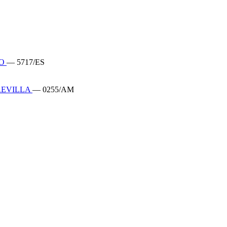
DO
— 5717/ES
REVILLA
— 0255/AM