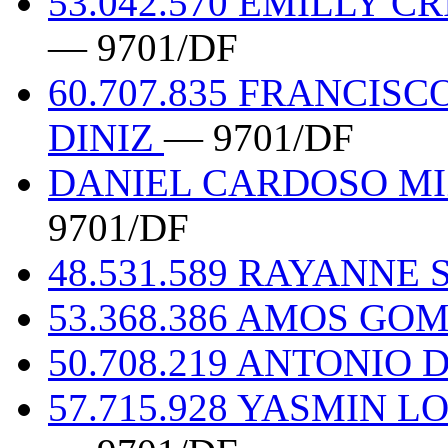
53.042.570 EMILLY C
— 9701/DF
60.707.835 FRANCISC
DINIZ
— 9701/DF
DANIEL CARDOSO MIZ
9701/DF
48.531.589 RAYANNE
53.368.386 AMOS GO
50.708.219 ANTONIO
57.715.928 YASMIN 