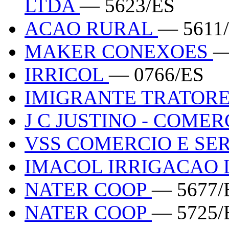
LTDA
— 5623/ES
ACAO RURAL
— 5611
MAKER CONEXOES
—
IRRICOL
— 0766/ES
IMIGRANTE TRATOR
J C JUSTINO - COME
VSS COMERCIO E SE
IMACOL IRRIGACAO
NATER COOP
— 5677/
NATER COOP
— 5725/