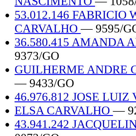
NASCIMENTO
— 1058
53.012.146 FABRICI
CARVALHO
— 9595/G
36.580.415 AMANDA
9373/GO
GUILHERME ANDRE G
— 9433/GO
46.976.812 JOSE LUIZ
ELSA CARVALHO
— 9
43.941.242 JACQUELI