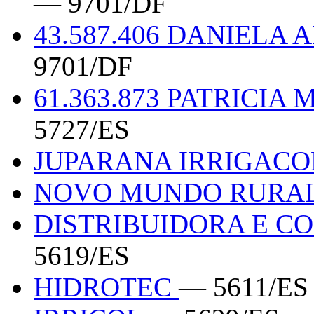
— 9701/DF
43.587.406 DANIELA
9701/DF
61.363.873 PATRICI
5727/ES
JUPARANA IRRIGAC
NOVO MUNDO RURA
DISTRIBUIDORA E C
5619/ES
HIDROTEC
— 5611/ES