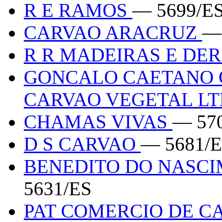
R E RAMOS
— 5699/E
CARVAO ARACRUZ
—
R R MADEIRAS E DE
GONCALO CAETANO 
CARVAO VEGETAL L
CHAMAS VIVAS
— 57
D S CARVAO
— 5681/
BENEDITO DO NASCI
5631/ES
PAT COMERCIO DE 