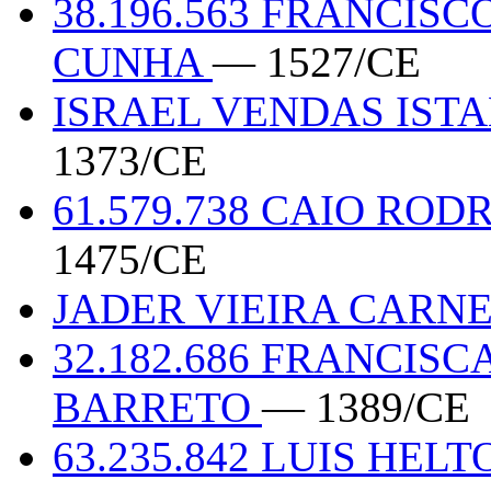
38.196.563 FRANCIS
CUNHA
— 1527/CE
ISRAEL VENDAS IST
1373/CE
61.579.738 CAIO RO
1475/CE
JADER VIEIRA CARNE
32.182.686 FRANCIS
BARRETO
— 1389/CE
63.235.842 LUIS HE