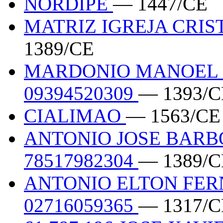
NORDIPE
— 1447/CE
MATRIZ IGREJA CRI
1389/CE
MARDONIO MANOEL 
09394520309
— 1393/C
CIALIMAO
— 1563/CE
ANTONIO JOSE BARB
78517982304
— 1389/C
ANTONIO ELTON FE
02716059365
— 1317/C