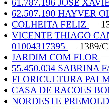
61.787.196 JOSE XAVI
62.507.190 HAYVER 
COLHEITA FELIZ
— 1
VICENTE THIAGO C
01004317395
— 1389/C
JARDIM COM FLOR
—
55.450.034 SABRINA 
FLORICULTURA PAL
CASA DE RACOES B
NORDESTE PREMOL