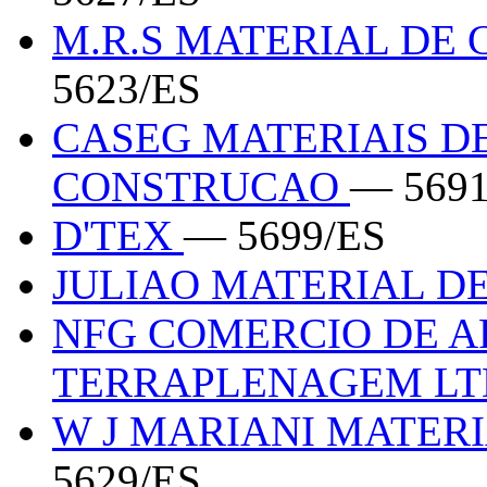
M.R.S MATERIAL DE
5623/ES
CASEG MATERIAIS D
CONSTRUCAO
— 5691
D'TEX
— 5699/ES
JULIAO MATERIAL 
NFG COMERCIO DE A
TERRAPLENAGEM L
W J MARIANI MATER
5629/ES