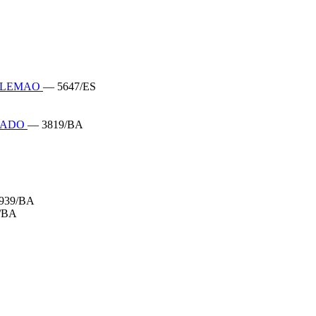
 ALEMAO
— 5647/ES
RADO
— 3819/BA
939/BA
/BA