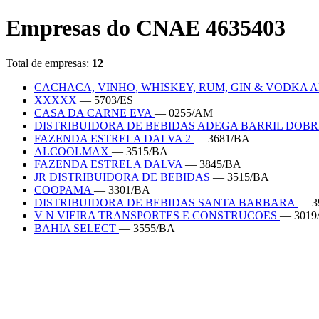
Empresas do CNAE 4635403
Total de empresas:
12
CACHACA, VINHO, WHISKEY, RUM, GIN & VODKA
XXXXX
— 5703/ES
CASA DA CARNE EVA
— 0255/AM
DISTRIBUIDORA DE BEBIDAS ADEGA BARRIL DOB
FAZENDA ESTRELA DALVA 2
— 3681/BA
ALCOOLMAX
— 3515/BA
FAZENDA ESTRELA DALVA
— 3845/BA
JR DISTRIBUIDORA DE BEBIDAS
— 3515/BA
COOPAMA
— 3301/BA
DISTRIBUIDORA DE BEBIDAS SANTA BARBARA
— 3
V N VIEIRA TRANSPORTES E CONSTRUCOES
— 3019
BAHIA SELECT
— 3555/BA