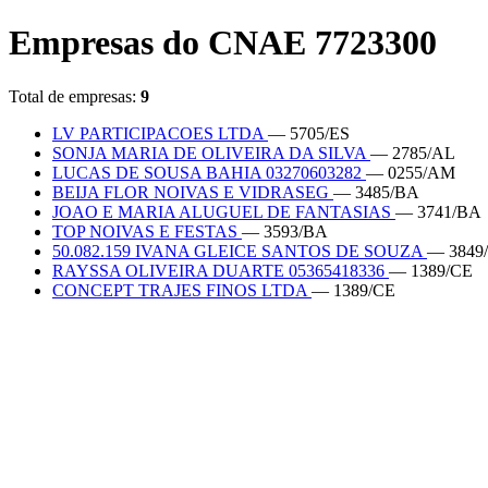
Empresas do CNAE 7723300
Total de empresas:
9
LV PARTICIPACOES LTDA
— 5705/ES
SONJA MARIA DE OLIVEIRA DA SILVA
— 2785/AL
LUCAS DE SOUSA BAHIA 03270603282
— 0255/AM
BEIJA FLOR NOIVAS E VIDRASEG
— 3485/BA
JOAO E MARIA ALUGUEL DE FANTASIAS
— 3741/BA
TOP NOIVAS E FESTAS
— 3593/BA
50.082.159 IVANA GLEICE SANTOS DE SOUZA
— 3849
RAYSSA OLIVEIRA DUARTE 05365418336
— 1389/CE
CONCEPT TRAJES FINOS LTDA
— 1389/CE