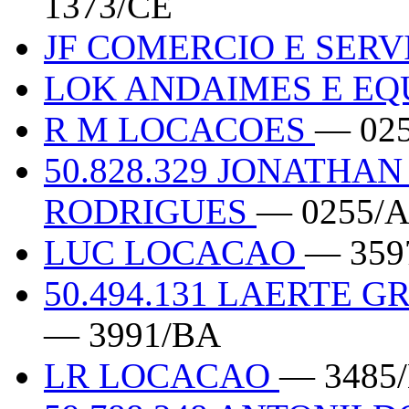
1373/CE
JF COMERCIO E SER
LOK ANDAIMES E E
R M LOCACOES
— 02
50.828.329 JONATHA
RODRIGUES
— 0255/
LUC LOCACAO
— 359
50.494.131 LAERTE 
— 3991/BA
LR LOCACAO
— 3485