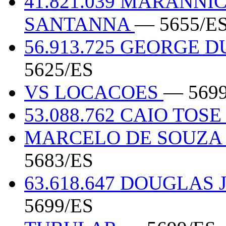
41.821.039 MARANN
SANTANNA
— 5655/E
56.913.725 GEORGE
5625/ES
VS LOCACOES
— 5699
53.088.762 CAIO TOS
MARCELO DE SOUZA 
5683/ES
63.618.647 DOUGLAS
5699/ES