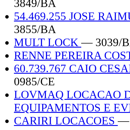
3849/BA
54.469.255 JOSE RA
3855/BA
MULT LOCK
— 3039/
RENNE PEREIRA COST
60.739.767 CAIO CE
0985/CE
LOVMAQ LOCACAO D
EQUIPAMENTOS E E
CARIRI LOCACOES
—