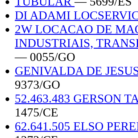
TUBULAR
— 5699/ES
DI ADAMI LOCSERVI
2W LOCACAO DE MAQ
INDUSTRIAIS, TRAN
— 0055/GO
GENIVALDA DE JESUS
9373/GO
52.463.483 GERSON 
1475/CE
62.641.505 ELSO PE