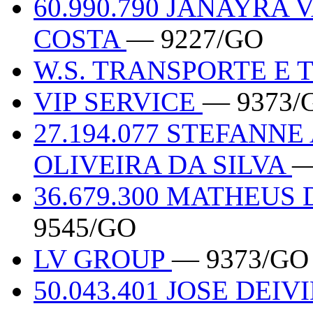
60.990.790 JANAYRA
COSTA
— 9227/GO
W.S. TRANSPORTE E
VIP SERVICE
— 9373/
27.194.077 STEFANN
OLIVEIRA DA SILVA
—
36.679.300 MATHEUS
9545/GO
LV GROUP
— 9373/GO
50.043.401 JOSE DEI