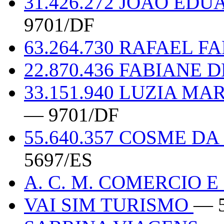
31.426.272 JOAO ED
9701/DF
63.264.730 RAFAEL 
22.870.436 FABIANE
33.151.940 LUZIA M
— 9701/DF
55.640.357 COSME D
5697/ES
A. C. M. COMERCIO 
VAI SIM TURISMO
— 