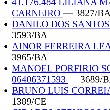
41.176.484 LILIANA 
CARNEIRO
— 3827/B
DANILO DOS SANTOS 
3593/BA
AINOR FERREIRA LEA
3965/BA
MANOEL PORFIRIO S
06406371593
— 3689/
BRUNO LUIS CORREIA
1389/CE