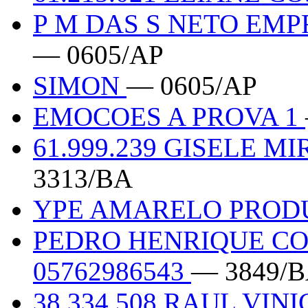
P M DAS S NETO EM
— 0605/AP
SIMON
— 0605/AP
EMOCOES A PROVA 1
61.999.239 GISELE 
3313/BA
YPE AMARELO PRO
PEDRO HENRIQUE C
05762986543
— 3849/
38.334.508 RAUL VIN