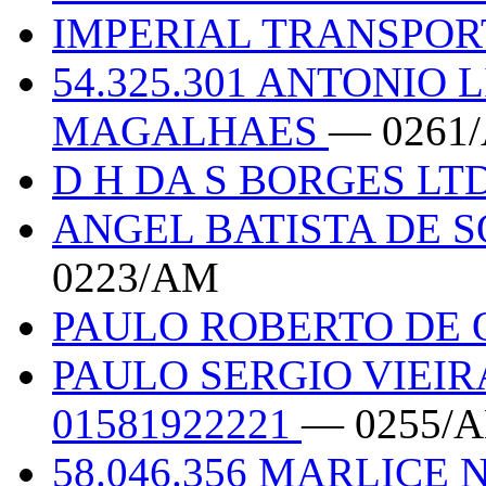
IMPERIAL TRANSPOR
54.325.301 ANTONIO
MAGALHAES
— 0261
D H DA S BORGES LT
ANGEL BATISTA DE S
0223/AM
PAULO ROBERTO DE 
PAULO SERGIO VIEIR
01581922221
— 0255/
58.046.356 MARLICE