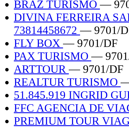
BRAZ TURISMO
— 97
DIVINA FERREIRA S
73814458672
— 9701/D
FLY BOX
— 9701/DF
PAX TURISMO
— 9701
ARTTOUR
— 9701/DF
REALTUR TURISMO
—
51.845.919 INGRID 
FFC AGENCIA DE VI
PREMIUM TOUR VIA