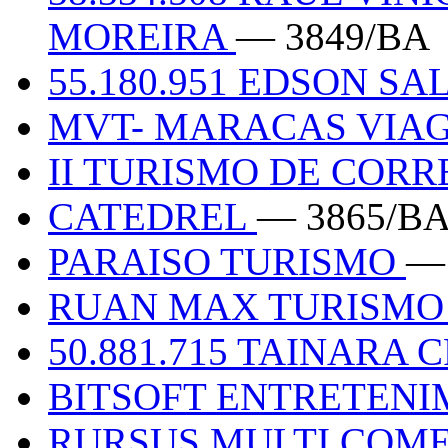
MOREIRA
— 3849/BA
55.180.951 EDSON SA
MVT- MARACAS VIA
II TURISMO DE COR
CATEDREL
— 3865/B
PARAISO TURISMO
—
RUAN MAX TURISM
50.881.715 TAINARA
BITSOFT ENTRETEN
RURSUS MULTI COME